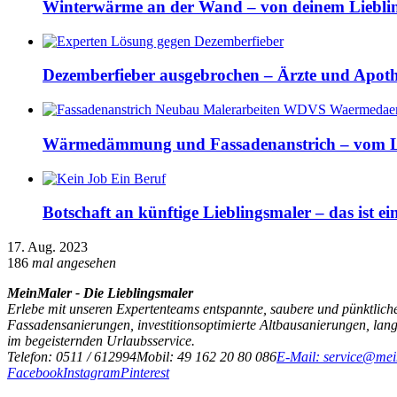
Winterwärme an der Wand – von deinem Lieblin
Dezemberfieber ausgebrochen – Ärzte und Apothek
Wärmedämmung und Fassadenanstrich – vom L
Botschaft an künftige Lieblingsmaler – das ist e
17. Aug. 2023
186
mal angesehen
MeinMaler - Die Lieblingsmaler
Erlebe mit unseren Expertenteams entspannte, saubere und pünktliche
Fassadensanierungen, investitionsoptimierte Altbausanierungen, la
im begeisternden Urlaubsservice.
Telefon: 0511 / 612994
Mobil: 49 162 20 80 086
E-Mail: service@mei
Facebook
Instagram
Pinterest