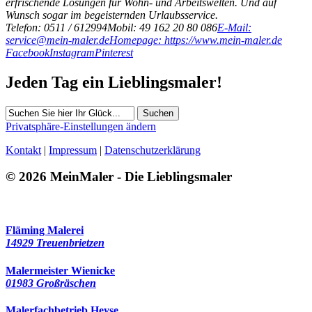
erfrischende Lösungen für Wohn- und Arbeitswelten. Und auf
Wunsch sogar im begeisternden Urlaubsservice.
Telefon: 0511 / 612994
Mobil: 49 162 20 80 086
E-Mail:
service@mein-maler.de
Homepage: https://www.mein-maler.de
Facebook
Instagram
Pinterest
Jeden Tag ein Lieblingsmaler!
Suchen
Privatsphäre-Einstellungen ändern
Kontakt
|
Impressum
|
Datenschutzerklärung
© 2026 MeinMaler - Die Lieblingsmaler
552 Besucher seit September 2017
Fläming Malerei
14929 Treuenbrietzen
Malermeister Wienicke
01983 Großräschen
Malerfachbetrieb Heyse