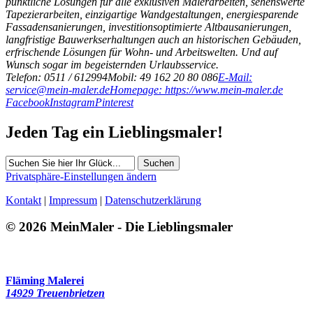
pünktliche Lösungen für alle exklusiven Malerarbeiten, sehenswerte
Tapezierarbeiten, einzigartige Wandgestaltungen, energiesparende
Fassadensanierungen, investitionsoptimierte Altbausanierungen,
langfristige Bauwerkserhaltungen auch an historischen Gebäuden,
erfrischende Lösungen für Wohn- und Arbeitswelten. Und auf
Wunsch sogar im begeisternden Urlaubsservice.
Telefon: 0511 / 612994
Mobil: 49 162 20 80 086
E-Mail:
service@mein-maler.de
Homepage: https://www.mein-maler.de
Facebook
Instagram
Pinterest
Jeden Tag ein Lieblingsmaler!
Suchen
Privatsphäre-Einstellungen ändern
Kontakt
|
Impressum
|
Datenschutzerklärung
© 2026 MeinMaler - Die Lieblingsmaler
206 Besucher seit Dezember 2022
Fläming Malerei
14929 Treuenbrietzen