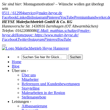
Sie sind hier:
Montagsmotivation² – Wünsche wollen gut überlegt
sein
0511 / 612994
service@maler-heyse.de
Facebook
LinkedIn
Instagram
Pinterest
YouTube
Premiumhandwerker.d
HEYSE Malerfachbetrieb GmbH & Co. KG
Hannoversche Str. 14
30916
Isernhagen (OT Altwarmbüchen)
Telefon: 01622080086
E-Mail: matthias.schultze@maler-
heyse.de
Homepage: https://www.maler-heyse.de/
Facebook
Twitter
Instagram
Pinterest
YouTube
Suchen
Home
Blog
Über uns ›
Über uns
Mitarbeiter
Referenzen und Kundenbewertungen
Storytelling
Malerarbeiten in der Region
Stellenangebote
Leistungen ›
Altbausanierung