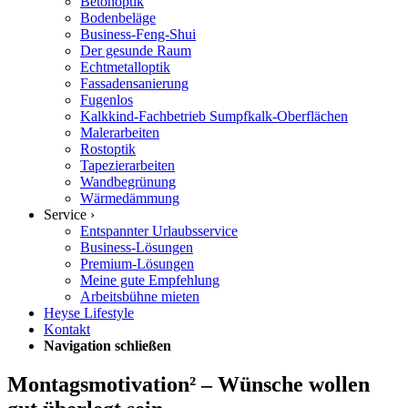
Betonoptik
Bodenbeläge
Business-Feng-Shui
Der gesunde Raum
Echtmetalloptik
Fassadensanierung
Fugenlos
Kalkkind-Fachbetrieb Sumpfkalk-Oberflächen
Malerarbeiten
Rostoptik
Tapezierarbeiten
Wandbegrünung
Wärmedämmung
Service ›
Entspannter Urlaubsservice
Business-Lösungen
Premium-Lösungen
Meine gute Empfehlung
Arbeitsbühne mieten
Heyse Lifestyle
Kontakt
Navigation schließen
Montagsmotivation² – Wünsche wollen