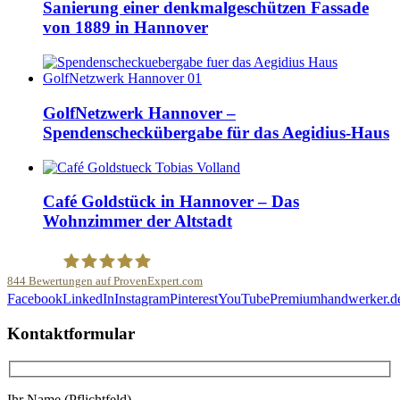
Sanierung einer denkmalgeschützen Fassade
von 1889 in Hannover
GolfNetzwerk Hannover –
Spendenscheckübergabe für das Aegidius-Haus
Café Goldstück in Hannover – Das
Wohnzimmer der Altstadt
844
Bewertungen auf ProvenExpert.com
Facebook
LinkedIn
Instagram
Pinterest
YouTube
Premiumhandwerker.d
Malerfachbetrieb HEYSE GmbH & Co.KG
Kontaktformular
Ihr Name (Pflichtfeld)