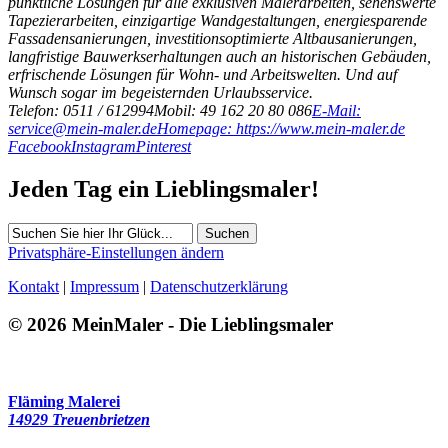
pünktliche Lösungen für alle exklusiven Malerarbeiten, sehenswerte
Tapezierarbeiten, einzigartige Wandgestaltungen, energiesparende
Fassadensanierungen, investitionsoptimierte Altbausanierungen,
langfristige Bauwerkserhaltungen auch an historischen Gebäuden,
erfrischende Lösungen für Wohn- und Arbeitswelten. Und auf
Wunsch sogar im begeisternden Urlaubsservice.
Telefon: 0511 / 612994
Mobil: 49 162 20 80 086
E-Mail:
service@mein-maler.de
Homepage: https://www.mein-maler.de
Facebook
Instagram
Pinterest
Jeden Tag ein Lieblingsmaler!
Suchen
Privatsphäre-Einstellungen ändern
Kontakt
|
Impressum
|
Datenschutzerklärung
© 2026 MeinMaler - Die Lieblingsmaler
410 Besucher seit Dezember 2017
Fläming Malerei
14929 Treuenbrietzen