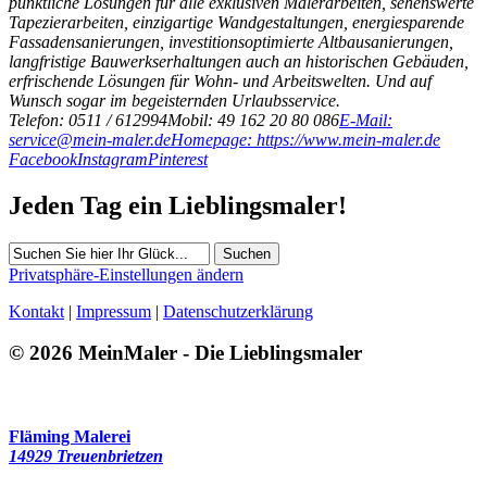
pünktliche Lösungen für alle exklusiven Malerarbeiten, sehenswerte
Tapezierarbeiten, einzigartige Wandgestaltungen, energiesparende
Fassadensanierungen, investitionsoptimierte Altbausanierungen,
langfristige Bauwerkserhaltungen auch an historischen Gebäuden,
erfrischende Lösungen für Wohn- und Arbeitswelten. Und auf
Wunsch sogar im begeisternden Urlaubsservice.
Telefon: 0511 / 612994
Mobil: 49 162 20 80 086
E-Mail:
service@mein-maler.de
Homepage: https://www.mein-maler.de
Facebook
Instagram
Pinterest
Jeden Tag ein Lieblingsmaler!
Suchen
Privatsphäre-Einstellungen ändern
Kontakt
|
Impressum
|
Datenschutzerklärung
© 2026 MeinMaler - Die Lieblingsmaler
597 Besucher seit Dezember 2017
Fläming Malerei
14929 Treuenbrietzen