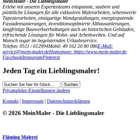
MeinMaler - Die Lieblingsmaler
Erlebe mit unseren Expertenteams entspannte, saubere und
pünktliche Lösungen für alle exklusiven Malerarbeiten, sehenswerte
Tapezierarbeiten, einzigartige Wandgestaltungen, energiesparende
Fassadensanierungen, investitionsoptimierte Altbausanierungen,
langfristige Bauwerkserhaltungen auch an historischen Gebäuden,
erfrischende Lösungen für Wohn- und Arbeitswelten. Und auf
Wunsch sogar im begeisternden Urlaubsservice.
Telefon: 0511 / 612994
Mobil: 49 162 20 80 086
E-Mail:
service@mein-maler.de
Homepage: https://www.mein-maler.de
Facebook
Instagram
Pinterest
Jeden Tag ein Lieblingsmaler!
Suchen
Privatsphäre-Einstellungen ändern
Kontakt
|
Impressum
|
Datenschutzerklärung
© 2026 MeinMaler - Die Lieblingsmaler
490 Besucher seit Dezember 2017
Fläming Malerei