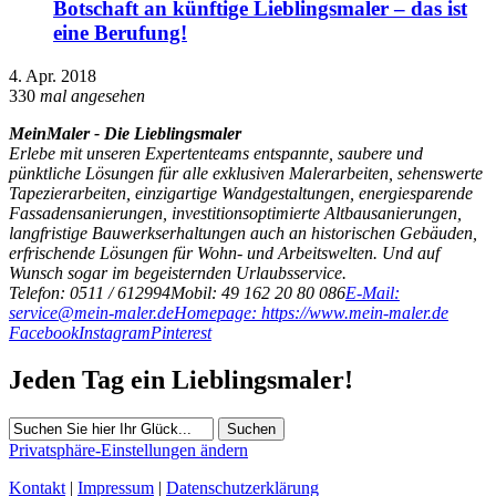
Botschaft an künftige Lieblingsmaler – das ist
eine Berufung!
4. Apr. 2018
330
mal angesehen
MeinMaler - Die Lieblingsmaler
Erlebe mit unseren Expertenteams entspannte, saubere und
pünktliche Lösungen für alle exklusiven Malerarbeiten, sehenswerte
Tapezierarbeiten, einzigartige Wandgestaltungen, energiesparende
Fassadensanierungen, investitionsoptimierte Altbausanierungen,
langfristige Bauwerkserhaltungen auch an historischen Gebäuden,
erfrischende Lösungen für Wohn- und Arbeitswelten. Und auf
Wunsch sogar im begeisternden Urlaubsservice.
Telefon: 0511 / 612994
Mobil: 49 162 20 80 086
E-Mail:
service@mein-maler.de
Homepage: https://www.mein-maler.de
Facebook
Instagram
Pinterest
Jeden Tag ein Lieblingsmaler!
Suchen
Privatsphäre-Einstellungen ändern
Kontakt
|
Impressum
|
Datenschutzerklärung