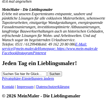
414
mal angesehen
MeinMaler - Die Lieblingsmaler
Erlebe mit unseren Expertenteams entspannte, saubere und
pünktliche Lösungen für alle exklusiven Malerarbeiten, sehenswerte
Tapezierarbeiten, einzigartige Wandgestaltungen, energiesparende
Fassadensanierungen, investitionsoptimierte Altbausanierungen,
langfristige Bauwerkserhaltungen auch an historischen Gebäuden,
erfrischende Lösungen für Wohn- und Arbeitswelten. Und auf
Wunsch sogar im begeisternden Urlaubsservice.
Telefon: 0511 / 612994
Mobil: 49 162 20 80 086
E-Mail:
service@mein-maler.de
Homepage: https://www.mein-maler.de
Facebook
Instagram
Pinterest
Jeden Tag ein Lieblingsmaler!
Suchen
Privatsphäre-Einstellungen ändern
Kontakt
|
Impressum
|
Datenschutzerklärung
© 2026 MeinMaler - Die Lieblingsmaler
414 Besucher seit Juli 2017