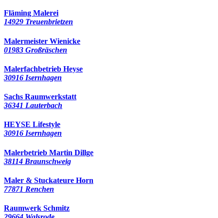
Fläming Malerei
14929 Treuenbrietzen
Malermeister Wienicke
01983 Großräschen
Malerfachbetrieb Heyse
30916 Isernhagen
Sachs Raumwerkstatt
36341 Lauterbach
HEYSE Lifestyle
30916 Isernhagen
Malerbetrieb Martin Dillge
38114 Braunschweig
Maler & Stuckateure Horn
77871 Renchen
Raumwerk Schmitz
29664 Walsrode