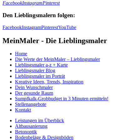
Facebook
Instagram
Pinterest
Den Lieblingsmalern folgen:
Facebook
Instagram
Pinterest
YouTube
MeinMaler - Die Lieblingsmaler
Home
Die Werte der MeinMaler – Lieblingsmaler
Lieblingsmaler a-z + Karte
Lieblingsmaler Blog
Lieblingsmaler im Porträt
Kreative Ideen, Trends, Inspiration
Dein Wunschmaler
Der gesunde Raum
Sumpfkalk-Grobbudget in 3 Minuten ermitteln!
Stellenangebote
Kontakt
Leistungen im Überblick
Altbausanierung
Betonoptik
Bodenbeläge & Designböden