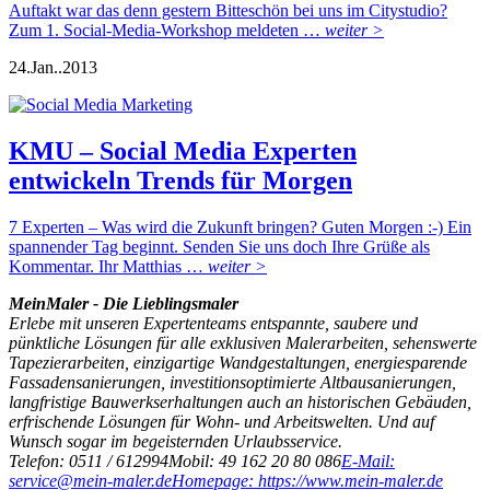
Auftakt war das denn gestern Bitteschön bei uns im Citystudio?
Zum 1. Social-Media-Workshop meldeten …
weiter >
24.
Jan..
2013
KMU – Social Media Experten
entwickeln Trends für Morgen
7 Experten – Was wird die Zukunft bringen? Guten Morgen :-) Ein
spannender Tag beginnt. Senden Sie uns doch Ihre Grüße als
Kommentar. Ihr Matthias …
weiter >
MeinMaler - Die Lieblingsmaler
Erlebe mit unseren Expertenteams entspannte, saubere und
pünktliche Lösungen für alle exklusiven Malerarbeiten, sehenswerte
Tapezierarbeiten, einzigartige Wandgestaltungen, energiesparende
Fassadensanierungen, investitionsoptimierte Altbausanierungen,
langfristige Bauwerkserhaltungen auch an historischen Gebäuden,
erfrischende Lösungen für Wohn- und Arbeitswelten. Und auf
Wunsch sogar im begeisternden Urlaubsservice.
Telefon: 0511 / 612994
Mobil: 49 162 20 80 086
E-Mail:
service@mein-maler.de
Homepage: https://www.mein-maler.de