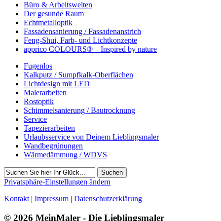
Büro & Arbeitswelten
Der gesunde Raum
Echtmetalloptik
Fassadensanierung / Fassadenanstrich
Feng-Shui, Farb- und Lichtkonzepte
apprico COLOURS® – Inspired by nature
Fugenlos
Kalkputz / Sumpfkalk-Oberflächen
Lichtdesign mit LED
Malerarbeiten
Rostoptik
Schimmelsanierung / Bautrocknung
Service
Tapezierarbeiten
Urlaubsservice von Deinem Lieblingsmaler
Wandbegrünungen
Wärmedämmung / WDVS
Suchen
Privatsphäre-Einstellungen ändern
Kontakt
|
Impressum
|
Datenschutzerklärung
© 2026 MeinMaler - Die Lieblingsmaler