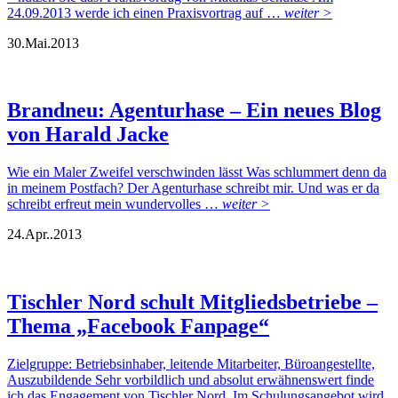
24.09.2013 werde ich einen Praxisvortrag auf …
weiter >
30.
Mai.
2013
Brandneu: Agenturhase – Ein neues Blog
von Harald Jacke
Wie ein Maler Zweifel verschwinden lässt Was schlummert denn da
in meinem Postfach? Der Agenturhase schreibt mir. Und was er da
schreibt erfreut mein wundervolles …
weiter >
24.
Apr..
2013
Tischler Nord schult Mitgliedsbetriebe –
Thema „Facebook Fanpage“
Zielgruppe: Betriebsinhaber, leitende Mitarbeiter, Büroangestellte,
Auszubildende Sehr vorbildlich und absolut erwähnenswert finde
ich das Engagement von Tischler Nord. Im Schulungsangebot wird