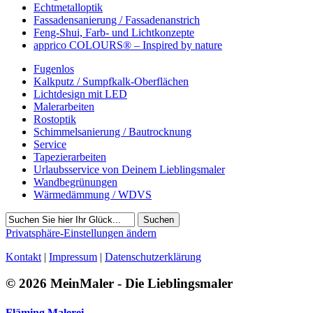
Echtmetalloptik
Fassadensanierung / Fassadenanstrich
Feng-Shui, Farb- und Lichtkonzepte
apprico COLOURS® – Inspired by nature
Fugenlos
Kalkputz / Sumpfkalk-Oberflächen
Lichtdesign mit LED
Malerarbeiten
Rostoptik
Schimmelsanierung / Bautrocknung
Service
Tapezierarbeiten
Urlaubsservice von Deinem Lieblingsmaler
Wandbegrünungen
Wärmedämmung / WDVS
Suchen
Privatsphäre-Einstellungen ändern
Kontakt
|
Impressum
|
Datenschutzerklärung
© 2026 MeinMaler - Die Lieblingsmaler
Fläming Malerei