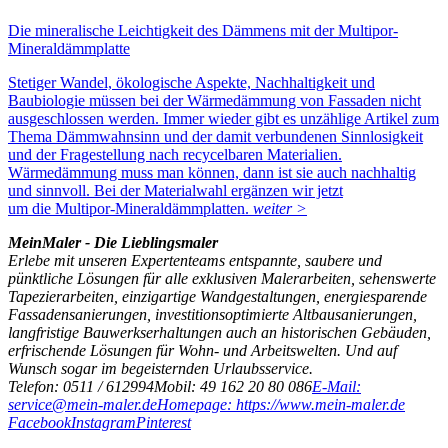
Die mineralische Leichtigkeit des Dämmens mit der Multipor-
Mineraldämmplatte
Stetiger Wandel, ökologische Aspekte, Nachhaltigkeit und
Baubiologie müssen bei der Wärmedämmung von Fassaden nicht
ausgeschlossen werden. Immer wieder gibt es unzählige Artikel zum
Thema Dämmwahnsinn und der damit verbundenen Sinnlosigkeit
und der Fragestellung nach recycelbaren Materialien.
Wärmedämmung muss man können, dann ist sie auch nachhaltig
und sinnvoll. Bei der Materialwahl ergänzen wir jetzt
um die Multipor-Mineraldämmplatten.
weiter >
MeinMaler - Die Lieblingsmaler
Erlebe mit unseren Expertenteams entspannte, saubere und
pünktliche Lösungen für alle exklusiven Malerarbeiten, sehenswerte
Tapezierarbeiten, einzigartige Wandgestaltungen, energiesparende
Fassadensanierungen, investitionsoptimierte Altbausanierungen,
langfristige Bauwerkserhaltungen auch an historischen Gebäuden,
erfrischende Lösungen für Wohn- und Arbeitswelten. Und auf
Wunsch sogar im begeisternden Urlaubsservice.
Telefon: 0511 / 612994
Mobil: 49 162 20 80 086
E-Mail:
service@mein-maler.de
Homepage: https://www.mein-maler.de
Facebook
Instagram
Pinterest