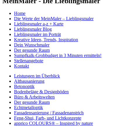
MeinMaler - Die Lieblingsmaler
Home
Die Werte der MeinMaler – Lieblingsmaler
Lieblingsmaler a-z + Karte
Lieblingsmaler Blog
Lieblingsmaler im Porträt
Kreative Ideen, Trends, Inspiration
Dein Wunschmaler
Der gesunde Raum
Sumpfkalk-Grobbudget in 3 Minuten ermitteln!
Stellenangebote
Kontakt
Leistungen im Überblick
Altbausanierung
Betonoptik
Bodenbeläge & Designböden
Büro & Arbeitswelten
Der gesunde Raum
Echtmetalloptik
Fassadensanierung / Fassadenanstrich
Feng-Shui, Farb- und Lichtkonzepte
apprico COLOURS® – Inspired by nature