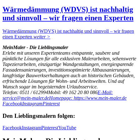
Wärmedämmung (WDVS) ist nachhaltig
und sinnvoll – wir fragen einen Experten
Wärmedämmung (WDVS) ist nachhaltig und sinnvoll – wir fragen
einen Experten
weiter >
MeinMaler - Die Lieblingsmaler
Erlebe mit unseren Expertenteams entspannte, saubere und
pünktliche Lösungen für alle exklusiven Malerarbeiten, sehenswerte
Tapezierarbeiten, einzigartige Wandgestaltungen, energiesparende
Fassadensanierungen, investitionsoptimierte Altbausanierungen,
langfristige Bauwerkserhaltungen auch an historischen Gebäuden,
erfrischende Lösungen für Wohn- und Arbeitswelten. Und auf
Wunsch sogar im begeisternden Urlaubsservice.
Telefon: 0511 / 612994
Mobil: 49 162 20 80 086
E-Mail:
service@mein-maler.de
Homepage: https://www.mein-maler.de
Facebook
Instagram
Pinterest
Den Lieblingsmalern folgen:
Facebook
Instagram
Pinterest
YouTube