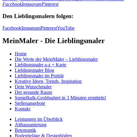
Facebook
Instagram
Pinterest
Den Lieblingsmalern folgen:
Facebook
Instagram
Pinterest
YouTube
MeinMaler - Die Lieblingsmaler
Home
Die Werte der MeinMaler – Lieblingsmaler
Lieblingsmaler a-z + Karte
Lieblingsmaler Blog
Lieblingsmaler im Porträt
Kreative Ideen, Trends, Inspiration
Dein Wunschmaler
Der gesunde Raum
Sumpfkalk-Grobbudget in 3 Minuten ermitteln!
Stellenangebote
Kontakt
Leistungen im Überblick
Altbausanierung
Betonoptik
Bodenbeläge & Designböden