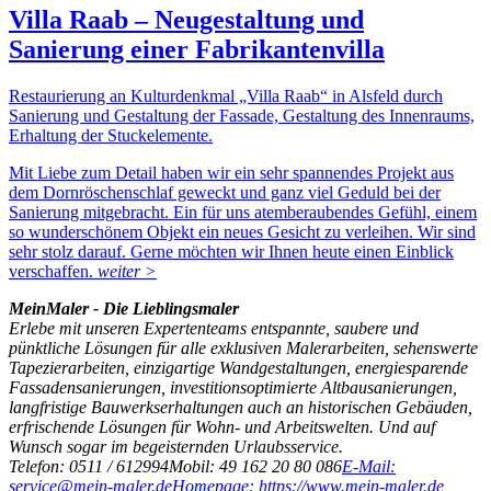
Villa Raab – Neugestaltung und
Sanierung einer Fabrikantenvilla
Restaurierung an Kulturdenkmal „Villa Raab“ in Alsfeld durch
Sanierung und Gestaltung der Fassade, Gestaltung des Innenraums,
Erhaltung der Stuckelemente.
Mit Liebe zum Detail haben wir ein sehr spannendes Projekt aus
dem Dornröschenschlaf geweckt und ganz viel Geduld bei der
Sanierung mitgebracht. Ein für uns atemberaubendes Gefühl, einem
so wunderschönem Objekt ein neues Gesicht zu verleihen. Wir sind
sehr stolz darauf. Gerne möchten wir Ihnen heute einen Einblick
verschaffen.
weiter >
MeinMaler - Die Lieblingsmaler
Erlebe mit unseren Expertenteams entspannte, saubere und
pünktliche Lösungen für alle exklusiven Malerarbeiten, sehenswerte
Tapezierarbeiten, einzigartige Wandgestaltungen, energiesparende
Fassadensanierungen, investitionsoptimierte Altbausanierungen,
langfristige Bauwerkserhaltungen auch an historischen Gebäuden,
erfrischende Lösungen für Wohn- und Arbeitswelten. Und auf
Wunsch sogar im begeisternden Urlaubsservice.
Telefon: 0511 / 612994
Mobil: 49 162 20 80 086
E-Mail:
service@mein-maler.de
Homepage: https://www.mein-maler.de