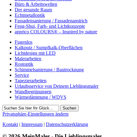
Büro & Arbeitswelten
Der gesunde Raum
Echtmetalloptik
Fassadensanierung / Fassadenanstrich
Feng-Shui, Farb- und Lichtkonzepte
apprico COLOURS® – Inspired by nature
Fugenlos
Kalkputz / Sumpfkalk-Oberflächen
Lichtdesign mit LED
Malerarbeiten
Rostoptik
Schimmelsanierung / Bautrocknung
Service
Tapezierarbeiten
Urlaubsservice von Deinem Lieblingsmaler
Wandbegrünungen
Wärmedämmung / WDVS
Suchen
Privatsphäre-Einstellungen ändern
Kontakt
|
Impressum
|
Datenschutzerklärung
© 2026 MeinMaler - Die Lieblingsmaler