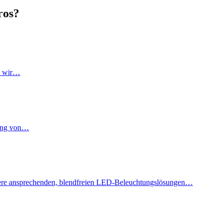
ros?
en wir…
tung von…
nsere ansprechenden, blendfreien LED-Beleuchtungslösungen…