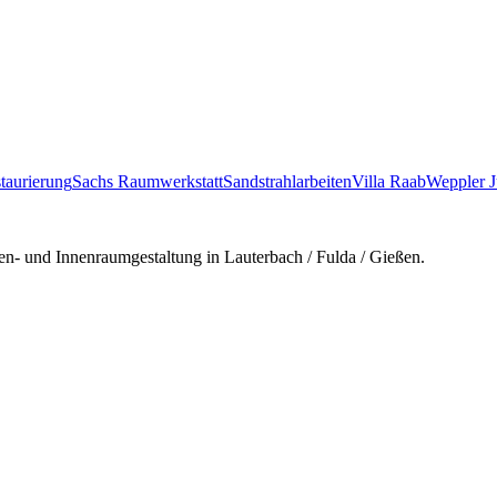
taurierung
Sachs Raumwerkstatt
Sandstrahlarbeiten
Villa Raab
Weppler J
en- und Innenraumgestaltung in Lauterbach / Fulda / Gießen.