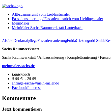
Altbausanierung vom Lieblingsmaler
Fassadensanierung / Fassadenanstrich vom Lieblingsmaler
MeinMaler
MeinMaler Sachs Raumwerkstatt Lauterbach
Alsfeld
Denkmalpflege
Fassadensanierung
Fulda
Gießen
gudd Stubb
Res
Sachs Raumwerkstatt
Sachs Raumwerkstatt / Altbausanierung / Komplettsanierung / Fassad
meinmaler-sachs.de
Lauterbach
0 66 41 - 28 09
anfrage-sachs@mein-maler.de
Facebook
Pinterest
Kommentare
Jetzt kommentieren