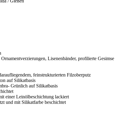
ulda / Gießen
n
e, Ornamentverzierungen, Lisenenbänder, profilierte Gesimse
raufliegendem, feinstrukturierten Filzoberputz
n auf Silikatbasis
bra- Grünlich auf Silikatbasis
hichtet
t einer Leinölbeschichtung lackiert
t und mit Silikatfarbe beschichtet