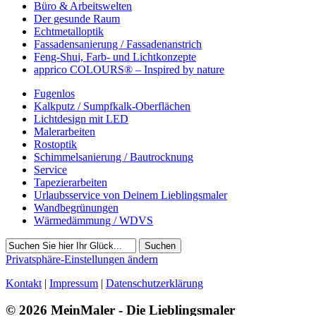
Büro & Arbeitswelten
Der gesunde Raum
Echtmetalloptik
Fassadensanierung / Fassadenanstrich
Feng-Shui, Farb- und Lichtkonzepte
apprico COLOURS® – Inspired by nature
Fugenlos
Kalkputz / Sumpfkalk-Oberflächen
Lichtdesign mit LED
Malerarbeiten
Rostoptik
Schimmelsanierung / Bautrocknung
Service
Tapezierarbeiten
Urlaubsservice von Deinem Lieblingsmaler
Wandbegrünungen
Wärmedämmung / WDVS
Suchen
Privatsphäre-Einstellungen ändern
Kontakt
|
Impressum
|
Datenschutzerklärung
© 2026 MeinMaler - Die Lieblingsmaler