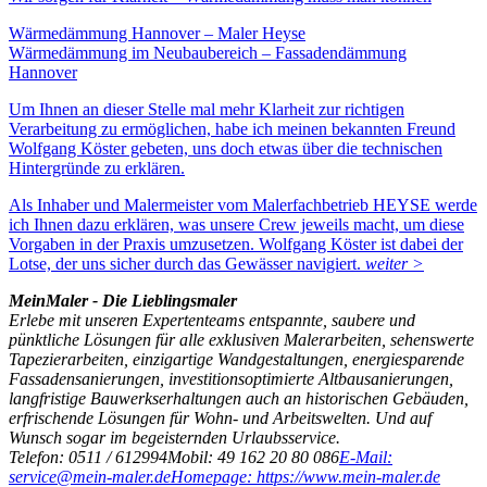
Wärmedämmung Hannover – Maler Heyse
Wärmedämmung im Neubaubereich – Fassadendämmung
Hannover
Um Ihnen an dieser Stelle mal mehr Klarheit zur richtigen
Verarbeitung zu ermöglichen, habe ich meinen bekannten Freund
Wolfgang Köster gebeten, uns doch etwas über die technischen
Hintergründe zu erklären.
Als Inhaber und Malermeister vom Malerfachbetrieb HEYSE werde
ich Ihnen dazu erklären, was unsere Crew jeweils macht, um diese
Vorgaben in der Praxis umzusetzen. Wolfgang Köster ist dabei der
Lotse, der uns sicher durch das Gewässer navigiert.
weiter >
MeinMaler - Die Lieblingsmaler
Erlebe mit unseren Expertenteams entspannte, saubere und
pünktliche Lösungen für alle exklusiven Malerarbeiten, sehenswerte
Tapezierarbeiten, einzigartige Wandgestaltungen, energiesparende
Fassadensanierungen, investitionsoptimierte Altbausanierungen,
langfristige Bauwerkserhaltungen auch an historischen Gebäuden,
erfrischende Lösungen für Wohn- und Arbeitswelten. Und auf
Wunsch sogar im begeisternden Urlaubsservice.
Telefon: 0511 / 612994
Mobil: 49 162 20 80 086
E-Mail:
service@mein-maler.de
Homepage: https://www.mein-maler.de