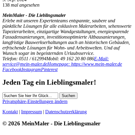
138
mal angesehen
MeinMaler - Die Lieblingsmaler
Erlebe mit unseren Expertenteams entspannte, saubere und
pünktliche Lösungen für alle exklusiven Malerarbeiten, sehenswerte
Tapezierarbeiten, einzigartige Wandgestaltungen, energiesparende
Fassadensanierungen, investitionsoptimierte Altbausanierungen,
langfristige Bauwerkserhaltungen auch an historischen Gebäuden,
erfrischende Lösungen für Wohn- und Arbeitswelten. Und auf
Wunsch sogar im begeisternden Urlaubsservice.
Telefon: 0511 / 612994
Mobil: 49 162 20 80 086
E-Mail:
service@mein-maler.de
Homepage: https://www.mein-maler.de
Facebook
Instagram
Pinterest
Jeden Tag ein Lieblingsmaler!
Suchen
Privatsphäre-Einstellungen ändern
Kontakt
|
Impressum
|
Datenschutzerklärung
© 2026 MeinMaler - Die Lieblingsmaler
138 Besucher seit September 2024