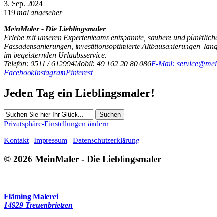
3. Sep. 2024
119
mal angesehen
MeinMaler - Die Lieblingsmaler
Erlebe mit unseren Expertenteams entspannte, saubere und pünktliche
Fassadensanierungen, investitionsoptimierte Altbausanierungen, la
im begeisternden Urlaubsservice.
Telefon: 0511 / 612994
Mobil: 49 162 20 80 086
E-Mail: service@mei
Facebook
Instagram
Pinterest
Jeden Tag ein Lieblingsmaler!
Suchen
Privatsphäre-Einstellungen ändern
Kontakt
|
Impressum
|
Datenschutzerklärung
© 2026 MeinMaler - Die Lieblingsmaler
Fläming Malerei
14929 Treuenbrietzen