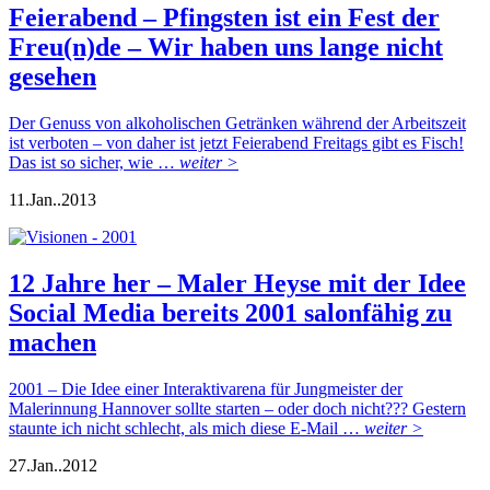
Feierabend – Pfingsten ist ein Fest der
Freu(n)de – Wir haben uns lange nicht
gesehen
Der Genuss von alkoholischen Getränken während der Arbeitszeit
ist verboten – von daher ist jetzt Feierabend Freitags gibt es Fisch!
Das ist so sicher, wie …
weiter >
11.
Jan..
2013
12 Jahre her – Maler Heyse mit der Idee
Social Media bereits 2001 salonfähig zu
machen
2001 – Die Idee einer Interaktivarena für Jungmeister der
Malerinnung Hannover sollte starten – oder doch nicht??? Gestern
staunte ich nicht schlecht, als mich diese E-Mail …
weiter >
27.
Jan..
2012