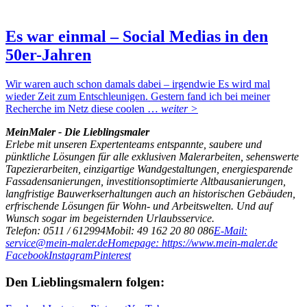
Es war einmal – Social Medias in den
50er-Jahren
Wir waren auch schon damals dabei – irgendwie Es wird mal
wieder Zeit zum Entschleunigen. Gestern fand ich bei meiner
Recherche im Netz diese coolen …
weiter >
MeinMaler - Die Lieblingsmaler
Erlebe mit unseren Expertenteams entspannte, saubere und
pünktliche Lösungen für alle exklusiven Malerarbeiten, sehenswerte
Tapezierarbeiten, einzigartige Wandgestaltungen, energiesparende
Fassadensanierungen, investitionsoptimierte Altbausanierungen,
langfristige Bauwerkserhaltungen auch an historischen Gebäuden,
erfrischende Lösungen für Wohn- und Arbeitswelten. Und auf
Wunsch sogar im begeisternden Urlaubsservice.
Telefon: 0511 / 612994
Mobil: 49 162 20 80 086
E-Mail:
service@mein-maler.de
Homepage: https://www.mein-maler.de
Facebook
Instagram
Pinterest
Den Lieblingsmalern folgen: