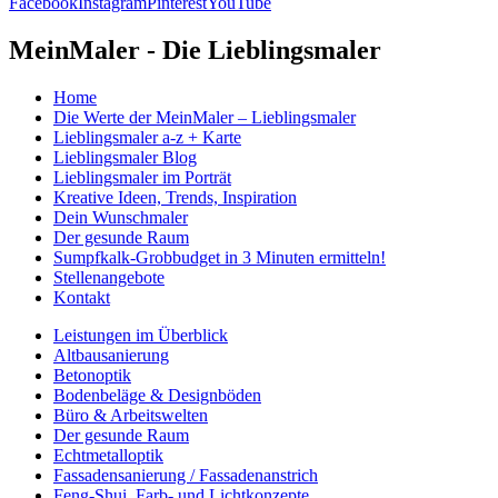
Facebook
Instagram
Pinterest
YouTube
MeinMaler - Die Lieblingsmaler
Home
Die Werte der MeinMaler – Lieblingsmaler
Lieblingsmaler a-z + Karte
Lieblingsmaler Blog
Lieblingsmaler im Porträt
Kreative Ideen, Trends, Inspiration
Dein Wunschmaler
Der gesunde Raum
Sumpfkalk-Grobbudget in 3 Minuten ermitteln!
Stellenangebote
Kontakt
Leistungen im Überblick
Altbausanierung
Betonoptik
Bodenbeläge & Designböden
Büro & Arbeitswelten
Der gesunde Raum
Echtmetalloptik
Fassadensanierung / Fassadenanstrich
Feng-Shui, Farb- und Lichtkonzepte