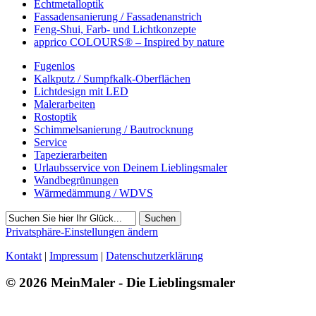
Echtmetalloptik
Fassadensanierung / Fassadenanstrich
Feng-Shui, Farb- und Lichtkonzepte
apprico COLOURS® – Inspired by nature
Fugenlos
Kalkputz / Sumpfkalk-Oberflächen
Lichtdesign mit LED
Malerarbeiten
Rostoptik
Schimmelsanierung / Bautrocknung
Service
Tapezierarbeiten
Urlaubsservice von Deinem Lieblingsmaler
Wandbegrünungen
Wärmedämmung / WDVS
Suchen
Privatsphäre-Einstellungen ändern
Kontakt
|
Impressum
|
Datenschutzerklärung
© 2026 MeinMaler - Die Lieblingsmaler
6753 Besucher seit Dezember 2017