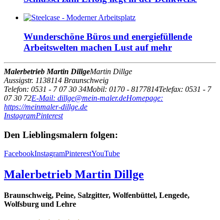
Wunderschöne Büros und energiefüllende
Arbeitswelten machen Lust auf mehr
Malerbetrieb Martin Dillge
Martin Dillge
Aussigstr. 11
38114
Braunschweig
Telefon: 0531 - 7 07 30 34
Mobil: 0170 - 8177814
Telefax: 0531 - 7
07 30 72
E-Mail: dillge@mein-maler.de
Homepage:
https://meinmaler-dillge.de
Instagram
Pinterest
Den Lieblingsmalern folgen:
Facebook
Instagram
Pinterest
YouTube
Malerbetrieb Martin Dillge
Braunschweig, Peine, Salzgitter, Wolfenbüttel, Lengede,
Wolfsburg und Lehre