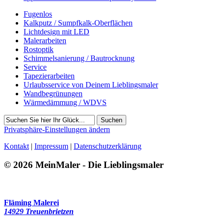
Fugenlos
Kalkputz / Sumpfkalk-Oberflächen
Lichtdesign mit LED
Malerarbeiten
Rostoptik
Schimmelsanierung / Bautrocknung
Service
Tapezierarbeiten
Urlaubsservice von Deinem Lieblingsmaler
Wandbegrünungen
Wärmedämmung / WDVS
Suchen
Privatsphäre-Einstellungen ändern
Kontakt
|
Impressum
|
Datenschutzerklärung
© 2026 MeinMaler - Die Lieblingsmaler
23281 Besucher seit Dezember 2017
Fläming Malerei
14929 Treuenbrietzen