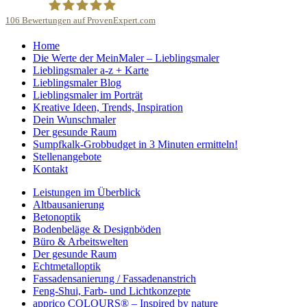
106
Bewertungen auf ProvenExpert.com
Home
Malerbetrieb Martin Dillge
Die Werte der MeinMaler – Lieblingsmaler
Lieblingsmaler a-z + Karte
Lieblingsmaler Blog
Lieblingsmaler im Porträt
Kreative Ideen, Trends, Inspiration
Dein Wunschmaler
Der gesunde Raum
Sumpfkalk-Grobbudget in 3 Minuten ermitteln!
Stellenangebote
Kontakt
Leistungen im Überblick
Altbausanierung
Betonoptik
Bodenbeläge & Designböden
Büro & Arbeitswelten
Der gesunde Raum
Echtmetalloptik
Fassadensanierung / Fassadenanstrich
Feng-Shui, Farb- und Lichtkonzepte
apprico COLOURS® – Inspired by nature