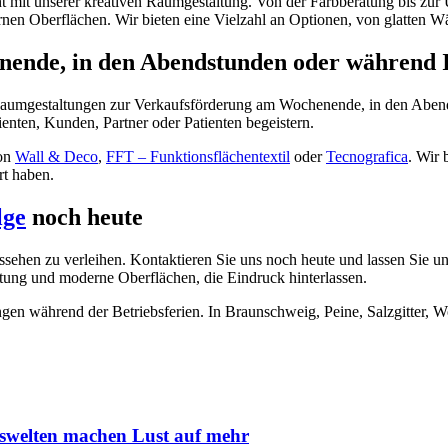
t mit unserer kreativen Raumgestaltung. Von der Farbberatung bis zur 
nen Oberflächen. Wir bieten eine Vielzahl an Optionen, von glatten Wä
nde, in den Abendstunden oder während I
aumgestaltungen zur Verkaufsförderung am Wochenende, in den Abendst
nten, Kunden, Partner oder Patienten begeistern.
von
Wall & Deco
,
FFT – Funktionsflächentextil
oder
Tecnografica
. Wir 
rt haben.
lge
noch heute
ssehen zu verleihen. Kontaktieren Sie uns noch heute und lassen Sie u
ltung und moderne Oberflächen, die Eindruck hinterlassen.
ngen während der Betriebsferien. In Braunschweig, Peine, Salzgitter, 
tswelten machen Lust auf mehr