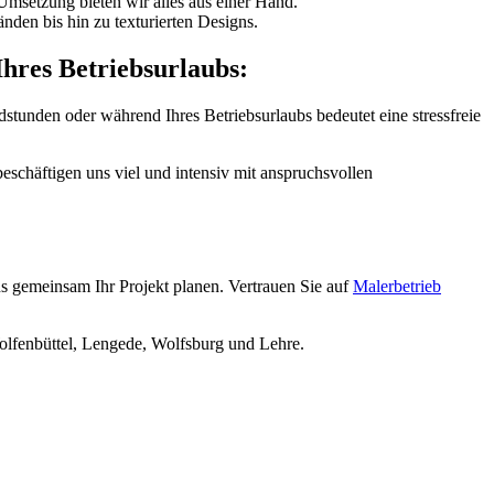
Umsetzung bieten wir alles aus einer Hand.
nden bis hin zu texturierten Designs.
hres Betriebsurlaubs:
unden oder während Ihres Betriebsurlaubs bedeutet eine stressfreie
beschäftigen uns viel und intensiv mit anspruchsvollen
ns gemeinsam Ihr Projekt planen. Vertrauen Sie auf
Malerbetrieb
Wolfenbüttel, Lengede, Wolfsburg und Lehre.