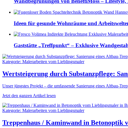
Wandbegrünungen von BenettiMoss – Lifestyle,
Ideen für gesunde Wohnräume und Arbeitswelten
Gaststätte „Treffpunkt“ – Exklusive Wandgestal
Kategorie: Malerarbeiten vom Lieblingsmaler
Wertsteigerung durch Substanzpflege: San
Unser jüngstes Projekt – die umfassende Sanierung eines Altbau-Trep
Jetzt den ganzen Artikel lesen
Kategorie: Malerarbeiten vom Lieblingsmaler
Treppenhaus / Kaminwand in Betonoptik v