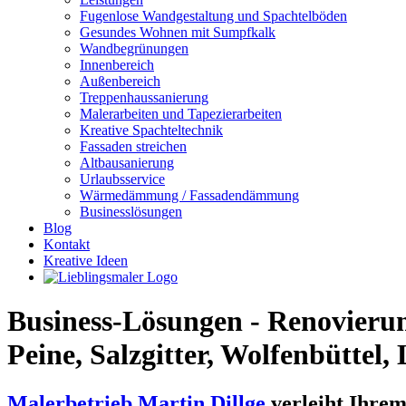
Fugenlose Wandgestaltung und Spachtelböden
Gesundes Wohnen mit Sumpfkalk
Wandbegrünungen
Innenbereich
Außenbereich
Treppenhaussanierung
Malerarbeiten und Tapezierarbeiten
Kreative Spachteltechnik
Fassaden streichen
Altbausanierung
Urlaubsservice
Wärmedämmung / Fassadendämmung
Businesslösungen
Blog
Kontakt
Kreative Ideen
Business-Lösungen - Renovieru
Peine, Salzgitter, Wolfenbüttel
Malerbetrieb Martin Dillge
verleiht Ihrem