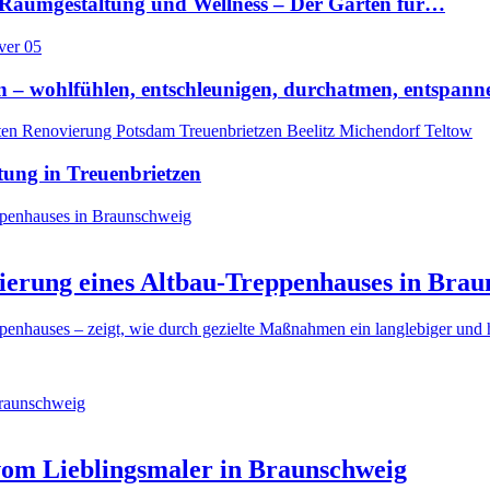
 Raumgestaltung und Wellness – Der Garten für…
 – wohlfühlen, entschleunigen, durchatmen, entspann
tung in Treuenbrietzen
ierung eines Altbau-Treppenhauses in Bra
penhauses – zeigt, wie durch gezielte Maßnahmen ein langlebiger und 
om Lieblingsmaler in Braunschweig