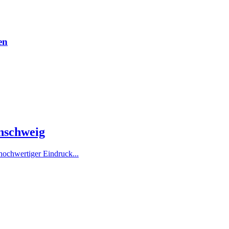
en
unschweig
hochwertiger Eindruck...