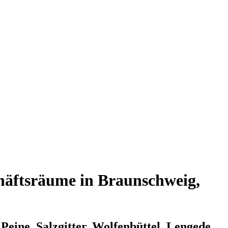
häftsräume in Braunschweig,
eine, Salzgitter, Wolfenbüttel, Lengede,