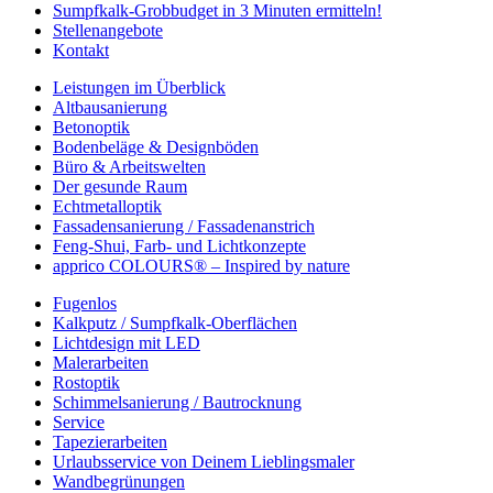
Sumpfkalk-Grobbudget in 3 Minuten ermitteln!
Stellenangebote
Kontakt
Leistungen im Überblick
Altbausanierung
Betonoptik
Bodenbeläge & Designböden
Büro & Arbeitswelten
Der gesunde Raum
Echtmetalloptik
Fassadensanierung / Fassadenanstrich
Feng-Shui, Farb- und Lichtkonzepte
apprico COLOURS® – Inspired by nature
Fugenlos
Kalkputz / Sumpfkalk-Oberflächen
Lichtdesign mit LED
Malerarbeiten
Rostoptik
Schimmelsanierung / Bautrocknung
Service
Tapezierarbeiten
Urlaubsservice von Deinem Lieblingsmaler
Wandbegrünungen