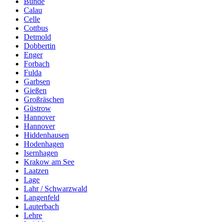
Bünde
Calau
Celle
Cottbus
Detmold
Dobbertin
Enger
Forbach
Fulda
Garbsen
Gießen
Großräschen
Güstrow
Hannover
Hannover
Hiddenhausen
Hodenhagen
Isernhagen
Krakow am See
Laatzen
Lage
Lahr / Schwarzwald
Langenfeld
Lauterbach
Lehre