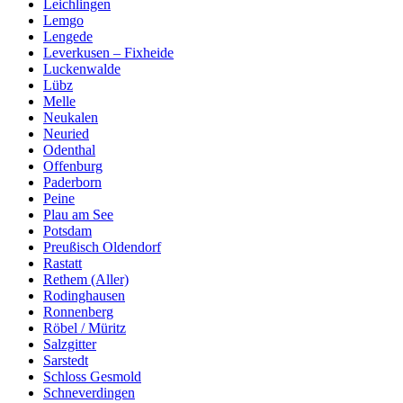
Leichlingen
Lemgo
Lengede
Leverkusen – Fixheide
Luckenwalde
Lübz
Melle
Neukalen
Neuried
Odenthal
Offenburg
Paderborn
Peine
Plau am See
Potsdam
Preußisch Oldendorf
Rastatt
Rethem (Aller)
Rodinghausen
Ronnenberg
Röbel / Müritz
Salzgitter
Sarstedt
Schloss Gesmold
Schneverdingen