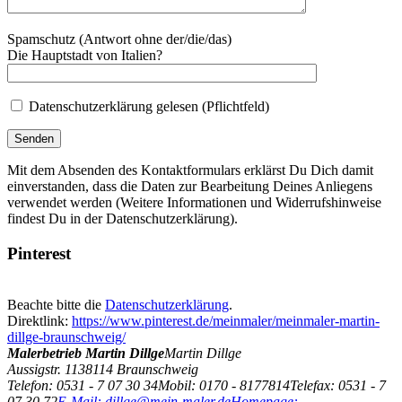
Spamschutz (Antwort ohne der/die/das)
Die Hauptstadt von Italien?
Datenschutzerklärung gelesen (Pflichtfeld)
Mit dem Absenden des Kontaktformulars erklärst Du Dich damit
einverstanden, dass die Daten zur Bearbeitung Deines Anliegens
verwendet werden (Weitere Informationen und Widerrufshinweise
findest Du in der Datenschutzerklärung).
Pinterest
Beachte bitte die
Datenschutzerklärung
.
Direktlink:
https://www.pinterest.de/meinmaler/meinmaler-martin-
dillge-braunschweig/
Malerbetrieb Martin Dillge
Martin Dillge
Aussigstr. 11
38114
Braunschweig
Telefon: 0531 - 7 07 30 34
Mobil: 0170 - 8177814
Telefax: 0531 - 7
07 30 72
E-Mail: dillge@mein-maler.de
Homepage: