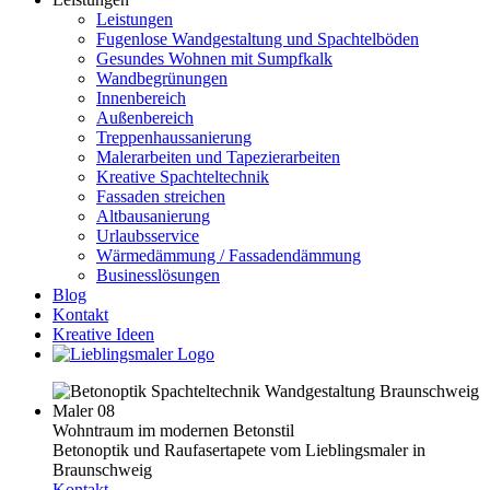
Leistungen
Fugenlose Wandgestaltung und Spachtelböden
Gesundes Wohnen mit Sumpfkalk
Wandbegrünungen
Innenbereich
Außenbereich
Treppenhaussanierung
Malerarbeiten und Tapezierarbeiten
Kreative Spachteltechnik
Fassaden streichen
Altbausanierung
Urlaubsservice
Wärmedämmung / Fassadendämmung
Businesslösungen
Blog
Kontakt
Kreative Ideen
Wohntraum im modernen Betonstil
Betonoptik und Raufasertapete vom Lieblingsmaler in
Braunschweig
Kontakt