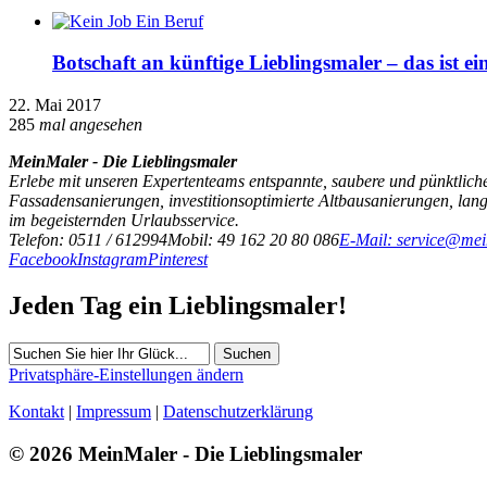
Botschaft an künftige Lieblingsmaler – das ist e
22. Mai 2017
285
mal angesehen
MeinMaler - Die Lieblingsmaler
Erlebe mit unseren Expertenteams entspannte, saubere und pünktliche
Fassadensanierungen, investitionsoptimierte Altbausanierungen, la
im begeisternden Urlaubsservice.
Telefon: 0511 / 612994
Mobil: 49 162 20 80 086
E-Mail: service@mei
Facebook
Instagram
Pinterest
Jeden Tag ein Lieblingsmaler!
Suchen
Privatsphäre-Einstellungen ändern
Kontakt
|
Impressum
|
Datenschutzerklärung
© 2026 MeinMaler - Die Lieblingsmaler