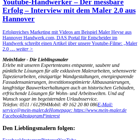
Youtube-Handwerker – Der messbare
Erfolg – Interview mit dem Maler 2.0 aus
Hannover
Erfolgreiches Marketing mit Videos am Beispiel Maler Heyse aus
Hannover Handwerk.com, DAS Portal für Entscheider im
Handwerk schreibt einen Artikel über unsere Youtube-Filme: „Maler
2.0 …
weiter >
MeinMaler - Die Lieblingsmaler
Erlebe mit unseren Expertenteams entspannte, saubere und
pünktliche Lösungen für alle exklusiven Malerarbeiten, sehenswerte
Tapezierarbeiten, einzigartige Wandgestaltungen, energiesparende
Fassadensanierungen, investitionsoptimierte Altbausanierungen,
langfristige Bauwerkserhaltungen auch an historischen Gebäuden,
erfrischende Lösungen für Wohn- und Arbeitswelten. Und auf
Wunsch sogar im begeisternden Urlaubsservice.
Telefon: 0511 / 612994
Mobil: 49 162 20 80 086
E-Mail:
service@mein-maler.de
Homepage: https://www.mein-maler.de
Facebook
Instagram
Pinterest
Den Lieblingsmalern folgen: