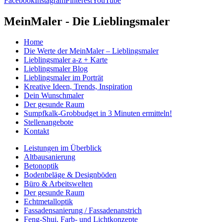
Facebook
Instagram
Pinterest
YouTube
MeinMaler - Die Lieblingsmaler
Home
Die Werte der MeinMaler – Lieblingsmaler
Lieblingsmaler a-z + Karte
Lieblingsmaler Blog
Lieblingsmaler im Porträt
Kreative Ideen, Trends, Inspiration
Dein Wunschmaler
Der gesunde Raum
Sumpfkalk-Grobbudget in 3 Minuten ermitteln!
Stellenangebote
Kontakt
Leistungen im Überblick
Altbausanierung
Betonoptik
Bodenbeläge & Designböden
Büro & Arbeitswelten
Der gesunde Raum
Echtmetalloptik
Fassadensanierung / Fassadenanstrich
Feng-Shui, Farb- und Lichtkonzepte