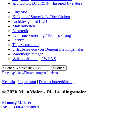
apprico COLOURS® – Inspired by nature
Fugenlos
Kalkputz / Sumpfkalk-Oberflächen
Lichtdesign mit LED
Malerarbeiten
Rostoptik
Schimmelsanierung / Bautrocknung
Service
Tapezierarbeiten
Urlaubsservice von Deinem Lieblingsmaler
Wandbegrünungen
Wärmedämmung / WDVS
Suchen
Privatsphäre-Einstellungen ändern
Kontakt
|
Impressum
|
Datenschutzerklärung
© 2026 MeinMaler - Die Lieblingsmaler
Fläming Malerei
14929 Treuenbrietzen