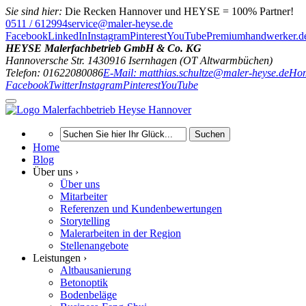
Sie sind hier:
Die Recken Hannover und HEYSE = 100% Partner!
0511 / 612994
service@maler-heyse.de
Facebook
LinkedIn
Instagram
Pinterest
YouTube
Premiumhandwerker.d
HEYSE Malerfachbetrieb GmbH & Co. KG
Hannoversche Str. 14
30916
Isernhagen (OT Altwarmbüchen)
Telefon: 01622080086
E-Mail: matthias.schultze@maler-heyse.de
Hom
Facebook
Twitter
Instagram
Pinterest
YouTube
Suchen
Home
Blog
Über uns ›
Über uns
Mitarbeiter
Referenzen und Kundenbewertungen
Storytelling
Malerarbeiten in der Region
Stellenangebote
Leistungen ›
Altbausanierung
Betonoptik
Bodenbeläge