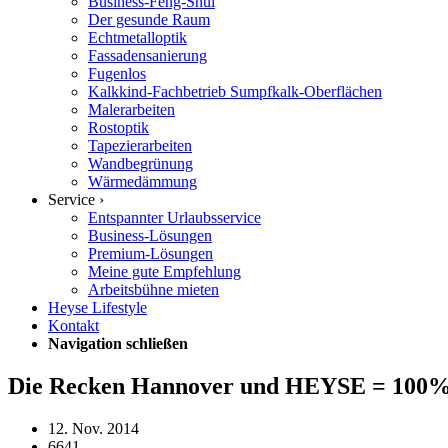
Business-Feng-Shui
Der gesunde Raum
Echtmetalloptik
Fassadensanierung
Fugenlos
Kalkkind-Fachbetrieb Sumpfkalk-Oberflächen
Malerarbeiten
Rostoptik
Tapezierarbeiten
Wandbegrünung
Wärmedämmung
Service ›
Entspannter Urlaubsservice
Business-Lösungen
Premium-Lösungen
Meine gute Empfehlung
Arbeitsbühne mieten
Heyse Lifestyle
Kontakt
Navigation schließen
Die Recken Hannover und HEYSE = 100%
12. Nov. 2014
6641