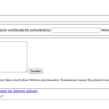
icht veröffentlicht) (erforderlich)
Webs
Mit dem Absenden erklärst Du Dich mit der Speicherung und Verarbeitung Deiner D
hmer ins Internet müssen
k »