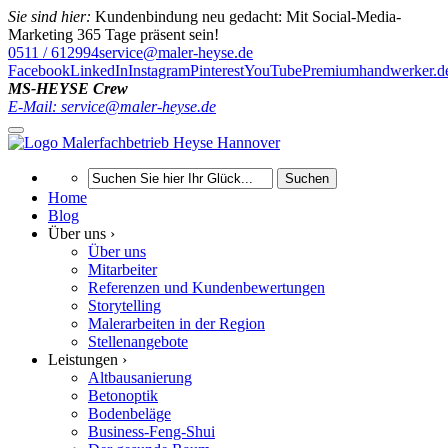
Sie sind hier:
Kundenbindung neu gedacht: Mit Social-Media-
Marketing 365 Tage präsent sein!
0511 / 612994
service@maler-heyse.de
Facebook
LinkedIn
Instagram
Pinterest
YouTube
Premiumhandwerker.d
MS-HEYSE Crew
E-Mail: service@maler-heyse.de
Suchen
Home
Blog
Über uns ›
Über uns
Mitarbeiter
Referenzen und Kundenbewertungen
Storytelling
Malerarbeiten in der Region
Stellenangebote
Leistungen ›
Altbausanierung
Betonoptik
Bodenbeläge
Business-Feng-Shui