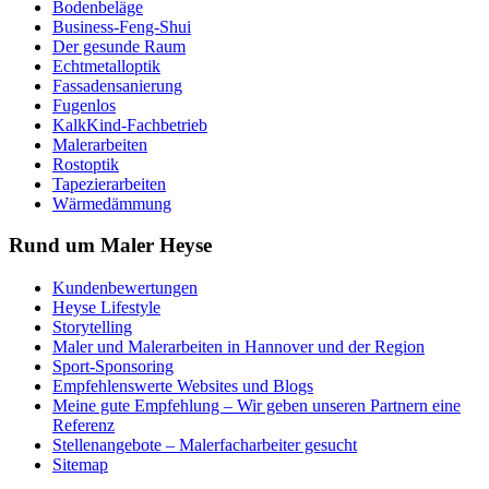
Bodenbeläge
Business-Feng-Shui
Der gesunde Raum
Echtmetalloptik
Fassadensanierung
Fugenlos
KalkKind-Fachbetrieb
Malerarbeiten
Rostoptik
Tapezierarbeiten
Wärmedämmung
Rund um Maler Heyse
Kundenbewertungen
Heyse Lifestyle
Storytelling
Maler und Malerarbeiten in Hannover und der Region
Sport-Sponsoring
Empfehlenswerte Websites und Blogs
Meine gute Empfehlung – Wir geben unseren Partnern eine
Referenz
Stellenangebote – Malerfacharbeiter gesucht
Sitemap