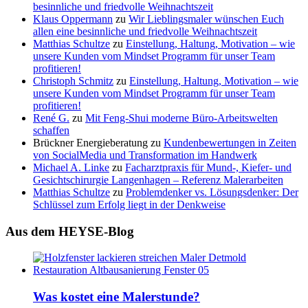
besinnliche und friedvolle Weihnachtszeit
Klaus Oppermann
zu
Wir Lieblingsmaler wünschen Euch
allen eine besinnliche und friedvolle Weihnachtszeit
Matthias Schultze
zu
Einstellung, Haltung, Motivation – wie
unsere Kunden vom Mindset Programm für unser Team
profitieren!
Christoph Schmitz
zu
Einstellung, Haltung, Motivation – wie
unsere Kunden vom Mindset Programm für unser Team
profitieren!
René G.
zu
Mit Feng-Shui moderne Büro-Arbeitswelten
schaffen
Brückner Energieberatung
zu
Kundenbewertungen in Zeiten
von SocialMedia und Transformation im Handwerk
Michael A. Linke
zu
Facharztpraxis für Mund-, Kiefer- und
Gesichtschirurgie Langenhagen – Referenz Malerarbeiten
Matthias Schultze
zu
Problemdenker vs. Lösungsdenker: Der
Schlüssel zum Erfolg liegt in der Denkweise
Aus dem HEYSE-Blog
Was kostet eine Malerstunde?