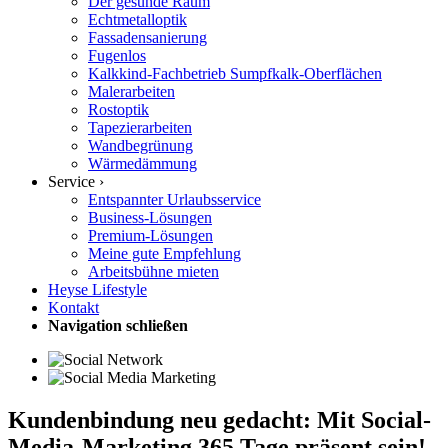
Der gesunde Raum
Echtmetalloptik
Fassadensanierung
Fugenlos
Kalkkind-Fachbetrieb Sumpfkalk-Oberflächen
Malerarbeiten
Rostoptik
Tapezierarbeiten
Wandbegrünung
Wärmedämmung
Service ›
Entspannter Urlaubsservice
Business-Lösungen
Premium-Lösungen
Meine gute Empfehlung
Arbeitsbühne mieten
Heyse Lifestyle
Kontakt
Navigation schließen
Kundenbindung neu gedacht: Mit Social-
Media-Marketing 365 Tage präsent sein!