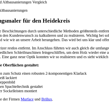
Altbausanierungen
ngsmaler für den Heidekreis
lte Beschichtungen durch unterschiedliche Methoden größtenteils entfer
m den Kundenwunsch zu kalkulieren und zu realisieren. Wichtig bei so
und wie wir an unsere Arbeit herangehen. Das wird bei uns klar und off
er restlos entfernt. Im Anschluss führten wir auch gleich die umfangr
iedlichen Schleifmaschinen feingeschliffen, um dem Holz wieder eine 
 Eine ganz neue Optik konnten wir so realisieren und es sieht wirklich t
 Oberflächen gestaltet:
lten zum Schutz einen robusten 2-komponentigen Klarlack
iß lackiert
reppenbild
n Spachteltechnik gestaltet
Sockelleisten montiert
te der Firmen
Murface
und
Brillux
.