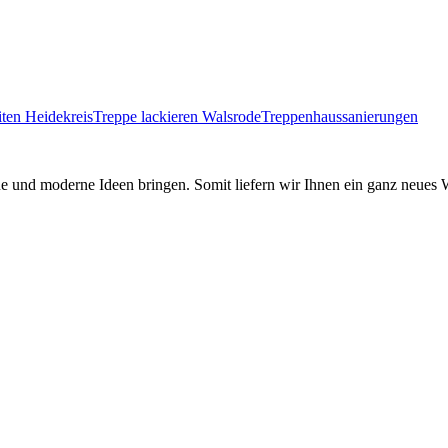
iten Heidekreis
Treppe lackieren Walsrode
Treppenhaussanierungen
und moderne Ideen bringen. Somit liefern wir Ihnen ein ganz neues 