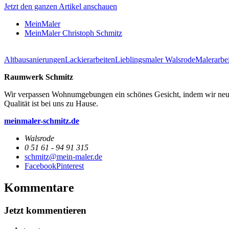
Jetzt den ganzen Artikel anschauen
MeinMaler
MeinMaler Christoph Schmitz
Altbausanierungen
Lackierarbeiten
Lieblingsmaler Walsrode
Malerarbe
Raumwerk Schmitz
Wir verpassen Wohnumgebungen ein schönes Gesicht, indem wir neue 
Qualität ist bei uns zu Hause.
meinmaler-schmitz.de
Walsrode
0 51 61 - 94 91 315
schmitz@mein-maler.de
Facebook
Pinterest
Kommentare
Jetzt kommentieren