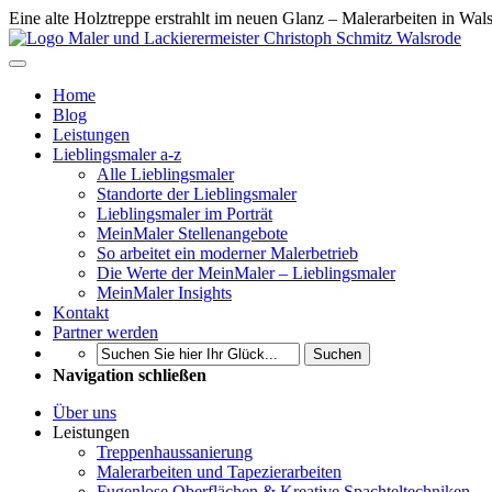
Eine alte Holztreppe erstrahlt im neuen Glanz – Malerarbeiten in Wa
Home
Blog
Leistungen
Lieblingsmaler a-z
Alle Lieblingsmaler
Standorte der Lieblingsmaler
Lieblingsmaler im Porträt
MeinMaler Stellenangebote
So arbeitet ein moderner Malerbetrieb
Die Werte der MeinMaler – Lieblingsmaler
MeinMaler Insights
Kontakt
Partner werden
Suchen
Navigation schließen
Über uns
Leistungen
Treppenhaussanierung
Malerarbeiten und Tapezierarbeiten
Fugenlose Oberflächen & Kreative Spachteltechniken