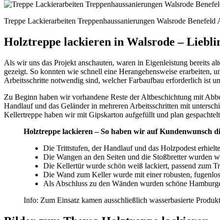
Treppe Lackierarbeiten Treppenhaussanierungen Walsrode Benefeld 
Holztreppe lackieren in Walsrode – Liebli
Als wir uns das Projekt anschauten, waren in Eigenleistung bereits a
gezeigt. So konnten wie schnell eine Herangehensweise erarbeiten, u
Arbeitsschritte notwendig sind, welcher Farbaufbau erforderlich ist 
Zu Beginn haben wir vorhandene Reste der Altbeschichtung mit Abbeiz
Handlauf und das Geländer in mehreren Arbeitsschritten mit untersch
Kellertreppe haben wir mit Gipskarton aufgefüllt und plan gespachtelt.
Holztreppe lackieren – So haben wir auf Kundenwunsch die
Die Trittstufen, der Handlauf und das Holzpodest erhie
Die Wangen an den Seiten und die Stoßbretter wurden we
Die Kellertür wurde schön weiß lackiert, passend zum T
Die Wand zum Keller wurde mit einer robusten, fugenlose
Als Abschluss zu den Wänden wurden schöne Hamburger 
Info: Zum Einsatz kamen ausschließlich wasserbasierte Produk