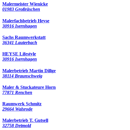
Malermeister Wienicke
01983 Großräschen
Malerfachbetrieb Heyse
30916 Isernhagen
Sachs Raumwerkstatt
36341 Lauterbach
HEYSE Lifestyle
30916 Isernhagen
Malerbetrieb Martin Dillge
38114 Braunschweig
Maler & Stuckateure Horn
77871 Renchen
Raumwerk Schmitz
29664 Walsrode
Malerbetrieb T. Gutsell
32758 Detmold