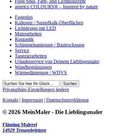
Feng-Shui, Farb- und Lichtkonzepte
apprico COLOURS® – Inspired by nature
Fugenlos
Kalkputz / Sumpfkalk-Oberflächen
Lichtdesign mit LED
Malerarbeiten
Rostoptik
Schimmelsanierung / Bautrocknung
Service
Tapezierarbeiten
Urlaubsservice von Deinem Lieblingsmaler
Wandbegrünungen
Wärmedämmung / WDVS
Suchen
Privatsphäre-Einstellungen ändern
Kontakt
|
Impressum
|
Datenschutzerklärung
© 2026 MeinMaler - Die Lieblingsmaler
Fläming Malerei
14929 Treuenbrietzen