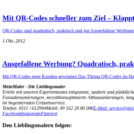
Mit QR-Codes schneller zum Ziel – Klappt 
QR-Codes sind quadratisch, praktisch und gut Ausgefallene Werbung?
1.
Okt..
2012
Ausgefallene Werbung? Quadratisch, prak
Mit QR-Codes neue Kunden gewinnen Das Thema QR-Codes im Handwer
MeinMaler - Die Lieblingsmaler
Erlebe mit unseren Expertenteams entspannte, saubere und pünktliche
Fassadensanierungen, investitionsoptimierte Altbausanierungen, la
im begeisternden Urlaubsservice.
Telefon: 0511 / 612994
Mobil: 49 162 20 80 086
E-Mail: service@mei
Facebook
Instagram
Pinterest
Den Lieblingsmalern folgen: