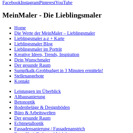
Facebook
Instagram
Pinterest
YouTube
MeinMaler - Die Lieblingsmaler
Home
Die Werte der MeinMaler – Lieblingsmaler
Lieblingsmaler a-z + Karte
Lieblingsmaler Blog
Lieblingsmaler im Porträt
Kreative Ideen, Trends, Inspiration
Dein Wunschmaler
Der gesunde Raum
Sumpfkalk-Grobbudget in 3 Minuten ermitteln!
Stellenangebote
Kontakt
Leistungen im Überblick
Altbausanierung
Betonoptik
Bodenbeläge & Designböden
Büro & Arbeitswelten
Der gesunde Raum
Echtmetalloptik
Fassadensanierung / Fassadenanstrich