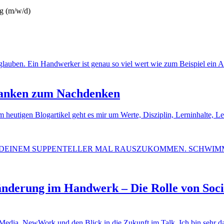
ng (m/w/d)
danken zum Nachdenken
utigen Blogartikel geht es mir um Werte, Disziplin, Lerninhalte, Le
änderung im Handwerk – Die Rolle von Soc
 Media, NewWork und den Blick in die Zukunft im Talk. Ich bin sehr d