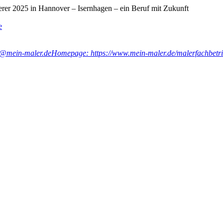
erer 2025 in Hannover – Isernhagen – ein Beruf mit Zukunft
e
ze@mein-maler.de
Homepage: https://www.mein-maler.de/malerfachbetri