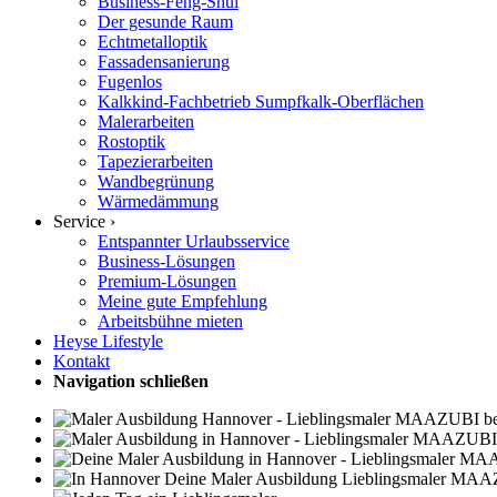
Business-Feng-Shui
Der gesunde Raum
Echtmetalloptik
Fassadensanierung
Fugenlos
Kalkkind-Fachbetrieb Sumpfkalk-Oberflächen
Malerarbeiten
Rostoptik
Tapezierarbeiten
Wandbegrünung
Wärmedämmung
Service ›
Entspannter Urlaubsservice
Business-Lösungen
Premium-Lösungen
Meine gute Empfehlung
Arbeitsbühne mieten
Heyse Lifestyle
Kontakt
Navigation schließen