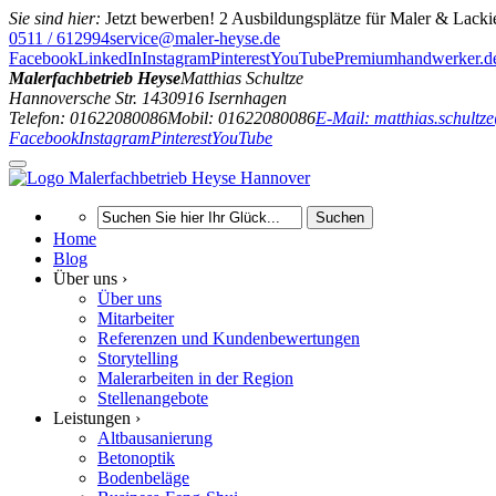
Sie sind hier:
Jetzt bewerben! 2 Ausbildungsplätze für Maler & Lacki
0511 / 612994
service@maler-heyse.de
Facebook
LinkedIn
Instagram
Pinterest
YouTube
Premiumhandwerker.d
Malerfachbetrieb Heyse
Matthias Schultze
Hannoversche Str. 14
30916
Isernhagen
Telefon: 01622080086
Mobil: 01622080086
E-Mail: matthias.schult
Facebook
Instagram
Pinterest
YouTube
Suchen
Home
Blog
Über uns ›
Über uns
Mitarbeiter
Referenzen und Kundenbewertungen
Storytelling
Malerarbeiten in der Region
Stellenangebote
Leistungen ›
Altbausanierung
Betonoptik
Bodenbeläge