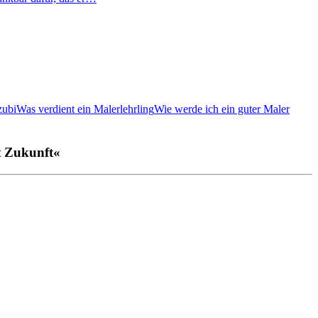
zubi
Was verdient ein Malerlehrling
Wie werde ich ein guter Maler
t Zukunft«