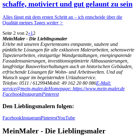
schaffe, motiviert und gut gelaunt zu sein
Alles fängt mit dem ersten Schritt an – ich entscheide über die
Qualität meines Tages
weiter >
Seite 2 von 2
«
1
2
MeinMaler - Die Lieblingsmaler
Erlebe mit unseren Expertenteams entspannte, saubere und
pünktliche Lösungen für alle exklusiven Malerarbeiten, sehenswerte
Tapezierarbeiten, einzigartige Wandgestaltungen, energiesparende
Fassadensanierungen, investitionsoptimierte Altbausanierungen,
langfristige Bauwerkserhaltungen auch an historischen Gebäuden,
erfrischende Lösungen für Wohn- und Arbeitswelten. Und auf
Wunsch sogar im begeisternden Urlaubsservice.
Telefon: 0511 / 612994
Mobil: 49 162 20 80 086
E-Mail:
service@mein-maler.de
Homepage: https://www.mein-maler.de
Facebook
Instagram
Pinterest
Den Lieblingsmalern folgen:
Facebook
Instagram
Pinterest
YouTube
MeinMaler - Die Lieblingsmaler