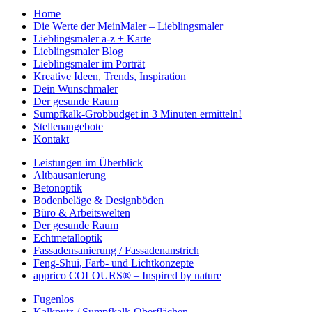
Home
Die Werte der MeinMaler – Lieblingsmaler
Lieblingsmaler a-z + Karte
Lieblingsmaler Blog
Lieblingsmaler im Porträt
Kreative Ideen, Trends, Inspiration
Dein Wunschmaler
Der gesunde Raum
Sumpfkalk-Grobbudget in 3 Minuten ermitteln!
Stellenangebote
Kontakt
Leistungen im Überblick
Altbausanierung
Betonoptik
Bodenbeläge & Designböden
Büro & Arbeitswelten
Der gesunde Raum
Echtmetalloptik
Fassadensanierung / Fassadenanstrich
Feng-Shui, Farb- und Lichtkonzepte
apprico COLOURS® – Inspired by nature
Fugenlos
Kalkputz / Sumpfkalk-Oberflächen