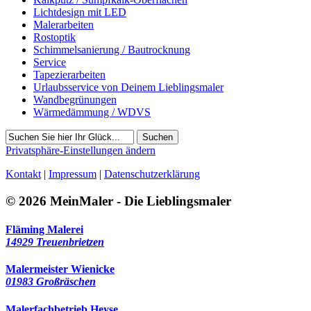
Lichtdesign mit LED
Malerarbeiten
Rostoptik
Schimmelsanierung / Bautrocknung
Service
Tapezierarbeiten
Urlaubsservice von Deinem Lieblingsmaler
Wandbegrünungen
Wärmedämmung / WDVS
Suchen
Privatsphäre-Einstellungen ändern
Kontakt
|
Impressum
|
Datenschutzerklärung
© 2026 MeinMaler - Die Lieblingsmaler
Fläming Malerei
14929 Treuenbrietzen
Malermeister Wienicke
01983 Großräschen
Malerfachbetrieb Heyse