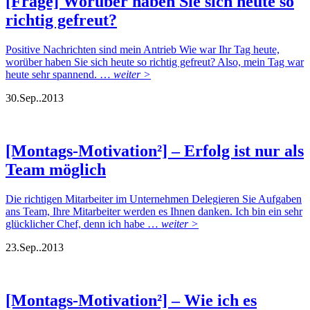
[Frage] Worüber haben Sie sich heute so
richtig gefreut?
Positive Nachrichten sind mein Antrieb Wie war Ihr Tag heute,
worüber haben Sie sich heute so richtig gefreut? Also, mein Tag war
heute sehr spannend. …
weiter >
30.
Sep..
2013
[Montags-Motivation²] – Erfolg ist nur als
Team möglich
Die richtigen Mitarbeiter im Unternehmen Delegieren Sie Aufgaben
ans Team, Ihre Mitarbeiter werden es Ihnen danken. Ich bin ein sehr
glücklicher Chef, denn ich habe …
weiter >
23.
Sep..
2013
[Montags-Motivation²] – Wie ich es