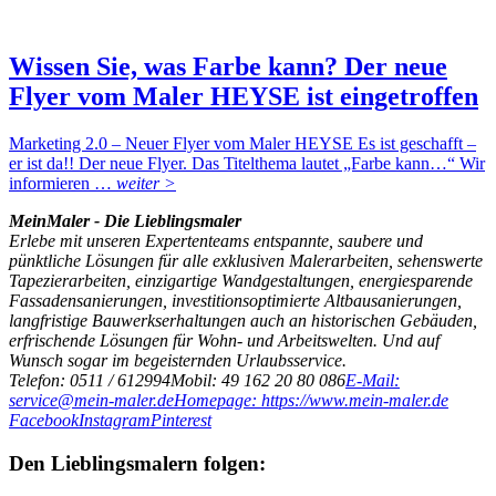
Wissen Sie, was Farbe kann? Der neue
Flyer vom Maler HEYSE ist eingetroffen
Marketing 2.0 – Neuer Flyer vom Maler HEYSE Es ist geschafft –
er ist da!! Der neue Flyer. Das Titelthema lautet „Farbe kann…“ Wir
informieren …
weiter >
MeinMaler - Die Lieblingsmaler
Erlebe mit unseren Expertenteams entspannte, saubere und
pünktliche Lösungen für alle exklusiven Malerarbeiten, sehenswerte
Tapezierarbeiten, einzigartige Wandgestaltungen, energiesparende
Fassadensanierungen, investitionsoptimierte Altbausanierungen,
langfristige Bauwerkserhaltungen auch an historischen Gebäuden,
erfrischende Lösungen für Wohn- und Arbeitswelten. Und auf
Wunsch sogar im begeisternden Urlaubsservice.
Telefon: 0511 / 612994
Mobil: 49 162 20 80 086
E-Mail:
service@mein-maler.de
Homepage: https://www.mein-maler.de
Facebook
Instagram
Pinterest
Den Lieblingsmalern folgen: