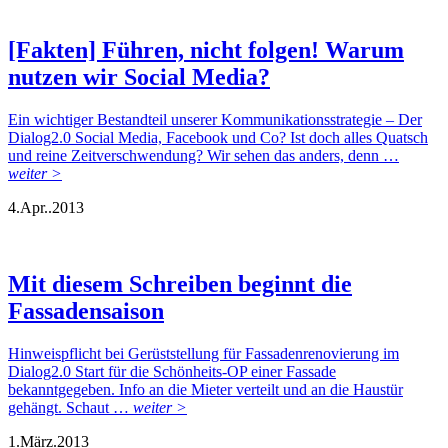
[Fakten] Führen, nicht folgen! Warum
nutzen wir Social Media?
Ein wichtiger Bestandteil unserer Kommunikationsstrategie – Der
Dialog2.0 Social Media, Facebook und Co? Ist doch alles Quatsch
und reine Zeitverschwendung? Wir sehen das anders, denn …
weiter >
4.
Apr..
2013
Mit diesem Schreiben beginnt die
Fassadensaison
Hinweispflicht bei Gerüststellung für Fassadenrenovierung im
Dialog2.0 Start für die Schönheits-OP einer Fassade
bekanntgegeben. Info an die Mieter verteilt und an die Haustür
gehängt. Schaut …
weiter >
1.
März.
2013