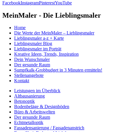
Facebook
Instagram
Pinterest
YouTube
MeinMaler - Die Lieblingsmaler
Home
Die Werte der MeinMaler – Lieblingsmaler
Lieblingsmaler a-z + Karte
Lieblingsmaler Blog
Lieblingsmaler im Porträt
Kreative Ideen, Trends, Inspiration
Dein Wunschmaler
Der gesunde Raum
Sumpfkalk-Grobbudget in 3 Minuten ermitteln!
Stellenangebote
Kontakt
Leistungen im Überblick
Altbausanierung
Betonoptik
Bodenbeläge & Designböden
Büro & Arbeitswelten
Der gesunde Raum
Echtmetalloptik
Fassadensanierung / Fassadenanstrich