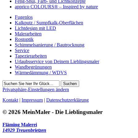
Feng-Shui, Farb- und Lichtkonzepte
apprico COLOURS® – Inspired by nature
Fugenlos
Kalkputz / Sumpfkalk-Oberflächen
Lichtdesign mit LED
Malerarbeiten
Rostoptik
Schimmelsanierung / Bautrocknung
Service
Tapezierarbeiten
Urlaubsservice von Deinem Lieblingsmaler
Wandbegrünungen
Wärmedämmung / WDVS
Suchen
Privatsphäre-Einstellungen ändern
Kontakt
|
Impressum
|
Datenschutzerklärung
© 2026 MeinMaler - Die Lieblingsmaler
Fläming Malerei
14929 Treuenbrietzen