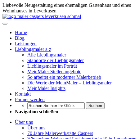
Liebevolle Neugestaltung eines ehemaligen Gartenhaus und eines
Wohnhauses in Leverkusen
Home
Blog
Leistungen
Lieblingsmaler a-z
Alle Lieblingsmaler
Standorte der Lieblingsmaler
Lieblingsmaler im Porträt
MeinMaler Stellenangebote
So arbeitet ein moderner Malerbetrieb
Die Werte der MeinMaler – Lieblingsmaler
MeinMaler Insights
Kontakt
Partner werden
Suchen
Navigation schließen
Über uns
Über uns
70 Jahre Malerwerkstätte Caspers
Wir suchen Maler und Lackierer (m/w/d) in Leverkusen