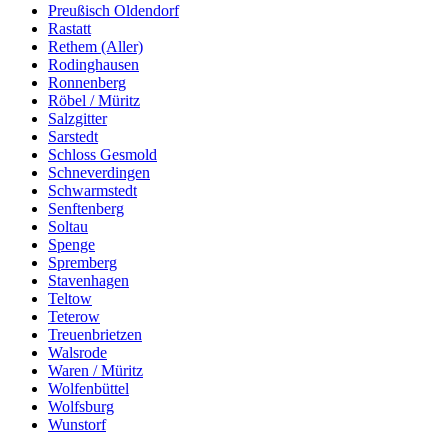
Preußisch Oldendorf
Rastatt
Rethem (Aller)
Rodinghausen
Ronnenberg
Röbel / Müritz
Salzgitter
Sarstedt
Schloss Gesmold
Schneverdingen
Schwarmstedt
Senftenberg
Soltau
Spenge
Spremberg
Stavenhagen
Teltow
Teterow
Treuenbrietzen
Walsrode
Waren / Müritz
Wolfenbüttel
Wolfsburg
Wunstorf