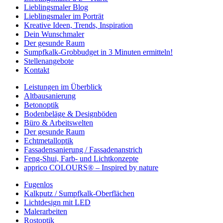
Lieblingsmaler Blog
Lieblingsmaler im Porträt
Kreative Ideen, Trends, Inspiration
Dein Wunschmaler
Der gesunde Raum
Sumpfkalk-Grobbudget in 3 Minuten ermitteln!
Stellenangebote
Kontakt
Leistungen im Überblick
Altbausanierung
Betonoptik
Bodenbeläge & Designböden
Büro & Arbeitswelten
Der gesunde Raum
Echtmetalloptik
Fassadensanierung / Fassadenanstrich
Feng-Shui, Farb- und Lichtkonzepte
apprico COLOURS® – Inspired by nature
Fugenlos
Kalkputz / Sumpfkalk-Oberflächen
Lichtdesign mit LED
Malerarbeiten
Rostoptik