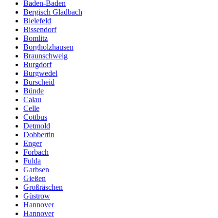
Baden-Baden
Bergisch Gladbach
Bielefeld
Bissendorf
Bomlitz
Borgholzhausen
Braunschweig
Burgdorf
Burgwedel
Burscheid
Bünde
Calau
Celle
Cottbus
Detmold
Dobbertin
Enger
Forbach
Fulda
Garbsen
Gießen
Großräschen
Güstrow
Hannover
Hannover