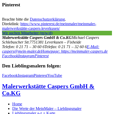
Pinterest
Beachte bitte die
Datenschutzerklärung
.
Direktlink:
https://www.pinterest.de/meinmaler/meinmaler-
malerwerkstätte-caspers-leverkusen/
Wir suchen Mitarbeiter (m/w/d)
Malerwerkstätte Caspers GmbH & Co.KG
Michael Caspers
Schlebuscher Str.77
51381
Leverkusen – Fixheide
Telefon: 0 21 71 – 30 60 6
Telefax: 0 21 71 – 32 60 6
E-Mail:
caspers@mein-maler.de
Homepage: https://meinmaler-caspers.de
Facebook
Instagram
Pinterest
Den Lieblingsmalern folgen:
Facebook
Instagram
Pinterest
YouTube
Malerwerkstätte Caspers GmbH &
Co.KG
Home
Die Werte der MeinMaler – Lieblingsmaler
Lieblingsmaler a-z + Karte