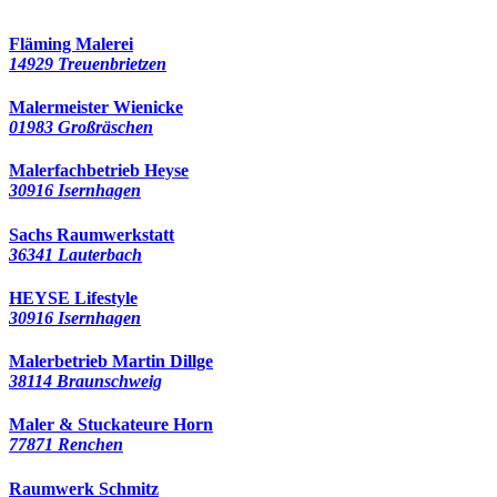
327 Besucher seit Januar 2020
Fläming Malerei
14929 Treuenbrietzen
Malermeister Wienicke
01983 Großräschen
Malerfachbetrieb Heyse
30916 Isernhagen
Sachs Raumwerkstatt
36341 Lauterbach
HEYSE Lifestyle
30916 Isernhagen
Malerbetrieb Martin Dillge
38114 Braunschweig
Maler & Stuckateure Horn
77871 Renchen
Raumwerk Schmitz