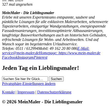
327
mal angesehen
MeinMaler - Die Lieblingsmaler
Erlebe mit unseren Expertenteams entspannte, saubere und
pünktliche Lösungen für alle exklusiven Malerarbeiten, sehenswerte
Tapezierarbeiten, einzigartige Wandgestaltungen, energiesparende
Fassadensanierungen, investitionsoptimierte Altbausanierungen,
langfristige Bauwerkserhaltungen auch an historischen Gebäuden,
erfrischende Lösungen für Wohn- und Arbeitswelten. Und auf
Wunsch sogar im begeisternden Urlaubsservice.
Telefon: 0511 / 612994
Mobil: 49 162 20 80 086
E-Mail:
service@mein-maler.de
Homepage: https://www.mein-maler.de
Facebook
Instagram
Pinterest
Jeden Tag ein Lieblingsmaler!
Suchen
Privatsphäre-Einstellungen ändern
Kontakt
|
Impressum
|
Datenschutzerklärung
© 2026 MeinMaler - Die Lieblingsmaler