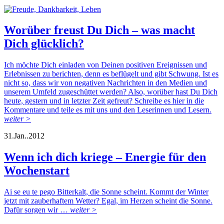
Worüber freust Du Dich – was macht
Dich glücklich?
Ich möchte Dich einladen von Deinen positiven Ereignissen und
Erlebnissen zu berichten, denn es beflügelt und gibt Schwung. Ist es
nicht so, dass wir von negativen Nachrichten in den Medien und
unserem Umfeld zugeschüttet werden? Also, worüber hast Du Dich
heute, gestern und in letzter Zeit gefreut? Schreibe es hier in die
Kommentare und teile es mit uns und den Leserinnen und Lesern.
weiter >
31.
Jan..
2012
Wenn ich dich kriege – Energie für den
Wochenstart
Ai se eu te pego Bitterkalt, die Sonne scheint. Kommt der Winter
jetzt mit zauberhaftem Wetter? Egal, im Herzen scheint die Sonne.
Dafür sorgen wir …
weiter >