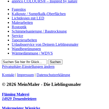
apprico COLOURS® – Inspired by nature
Fugenlos
Kalkputz / Sumpfkalk-Oberflächen
Lichtdesign mit LED
Malerarbeiten
Rostoptik
Schimmelsanierung / Bautrocknung
Service
Tapezierarbeiten
Urlaubsservice von Deinem Lieblingsmaler
Wandbegrünungen
Wärmedämmung / WDVS
Suchen
Privatsphäre-Einstellungen ändern
Kontakt
|
Impressum
|
Datenschutzerklärung
© 2026 MeinMaler - Die Lieblingsmaler
Fläming Malerei
14929 Treuenbrietzen
Malermeister Wienicke