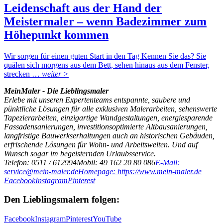
Leidenschaft aus der Hand der
Meistermaler – wenn Badezimmer zum
Höhepunkt kommen
Wir sorgen für einen guten Start in den Tag Kennen Sie das? Sie
quälen sich morgens aus dem Bett, sehen hinaus aus dem Fenster,
strecken …
weiter >
MeinMaler - Die Lieblingsmaler
Erlebe mit unseren Expertenteams entspannte, saubere und
pünktliche Lösungen für alle exklusiven Malerarbeiten, sehenswerte
Tapezierarbeiten, einzigartige Wandgestaltungen, energiesparende
Fassadensanierungen, investitionsoptimierte Altbausanierungen,
langfristige Bauwerkserhaltungen auch an historischen Gebäuden,
erfrischende Lösungen für Wohn- und Arbeitswelten. Und auf
Wunsch sogar im begeisternden Urlaubsservice.
Telefon: 0511 / 612994
Mobil: 49 162 20 80 086
E-Mail:
service@mein-maler.de
Homepage: https://www.mein-maler.de
Facebook
Instagram
Pinterest
Den Lieblingsmalern folgen:
Facebook
Instagram
Pinterest
YouTube