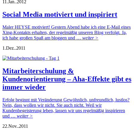
11.
Jan..
2012
Social Media motiviert und inspiriert
Maler HEYSE motiviert! Gestern Abend habe ich eine E-Mail eines
Xing-Kontakts erhalten, der regelmäßig unseren Blog verfolgt. Ja,
ich habe großen Spaß am bloggen und …
weiter >
1.
Dez..
2011
Mitarbeiterschulung &
Kundenorientierung – Aha-Effekte gibt es
immer wieder
Erfolg beginnt mit Veränderung Gewöhnlich, unfreundlich, lustlos?
Nein, dass wollen wir nicht. Sie auch nicht. Weil wir
Kundenbegeisterung leben, lassen wir uns regelmäßig inspirieren
und …
weiter >
22.
Nov..
2011