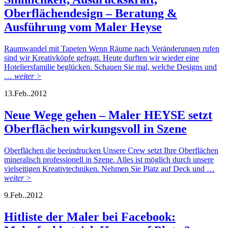
Oberflächendesign – Beratung &
Ausführung vom Maler Heyse
Raumwandel mit Tapeten Wenn Räume nach Veränderungen rufen
sind wir Kreativköpfe gefragt. Heute durften wir wieder eine
Hoteliersfamilie beglücken. Schauen Sie mal, welche Designs und
…
weiter >
13.
Feb..
2012
Neue Wege gehen – Maler HEYSE setzt
Oberflächen wirkungsvoll in Szene
Oberflächen die beeindrucken Unsere Crew setzt Ihre Oberflächen
mineralisch professionell in Szene. Alles ist möglich durch unsere
vielseitigen Kreativtechniken. Nehmen Sie Platz auf Deck und …
weiter >
9.
Feb..
2012
Hitliste der Maler bei Facebook: