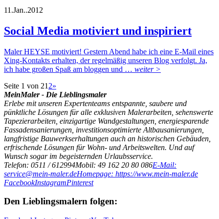
11.
Jan..
2012
Social Media motiviert und inspiriert
Maler HEYSE motiviert! Gestern Abend habe ich eine E-Mail eines
Xing-Kontakts erhalten, der regelmäßig unseren Blog verfolgt. Ja,
ich habe großen Spaß am bloggen und …
weiter >
Seite 1 von 2
1
2
»
MeinMaler - Die Lieblingsmaler
Erlebe mit unseren Expertenteams entspannte, saubere und
pünktliche Lösungen für alle exklusiven Malerarbeiten, sehenswerte
Tapezierarbeiten, einzigartige Wandgestaltungen, energiesparende
Fassadensanierungen, investitionsoptimierte Altbausanierungen,
langfristige Bauwerkserhaltungen auch an historischen Gebäuden,
erfrischende Lösungen für Wohn- und Arbeitswelten. Und auf
Wunsch sogar im begeisternden Urlaubsservice.
Telefon: 0511 / 612994
Mobil: 49 162 20 80 086
E-Mail:
service@mein-maler.de
Homepage: https://www.mein-maler.de
Facebook
Instagram
Pinterest
Den Lieblingsmalern folgen: