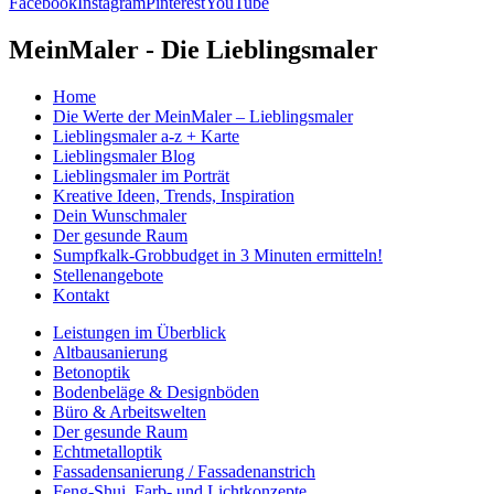
Facebook
Instagram
Pinterest
YouTube
MeinMaler - Die Lieblingsmaler
Home
Die Werte der MeinMaler – Lieblingsmaler
Lieblingsmaler a-z + Karte
Lieblingsmaler Blog
Lieblingsmaler im Porträt
Kreative Ideen, Trends, Inspiration
Dein Wunschmaler
Der gesunde Raum
Sumpfkalk-Grobbudget in 3 Minuten ermitteln!
Stellenangebote
Kontakt
Leistungen im Überblick
Altbausanierung
Betonoptik
Bodenbeläge & Designböden
Büro & Arbeitswelten
Der gesunde Raum
Echtmetalloptik
Fassadensanierung / Fassadenanstrich
Feng-Shui, Farb- und Lichtkonzepte