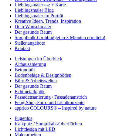
Lieblingsmaler a-z + Karte
Lieblingsmaler Blog
Lieblingsmaler im Porträt
Kreative Ideen, Trends, Inspiration
Dein Wunschmaler
Der gesunde Raum
Sumpfkalk-Grobbudget in 3 Minuten ermitteln!
Stellenangebote
Kontakt
Leistungen im Überblick
Altbausanierung
Betonoptik
Bodenbeläge & Designböden
Büro & Arbeitswelten
Der gesunde Raum
Echtmetalloptik
Fassadensanierung / Fassadenanstrich
Feng-Shui, Farb- und Lichtkonzepte
apprico COLOURS® – Inspired by nature
Fugenlos
Kalkputz / Sumpfkalk-Oberflächen
Lichtdesign mit LED
Malerarbeiten