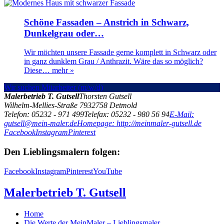
Schöne Fassaden – Anstrich in Schwarz,
Dunkelgrau oder…
Wir möchten unsere Fassade gerne komplett in Schwarz oder
in ganz dunklem Grau / Anthrazit. Wäre das so möglich?
Diese…
mehr »
Wir suchen Mitarbeiter (m/w/d)
Malerbetrieb T. Gutsell
Thorsten Gutsell
Wilhelm-Mellies-Straße 79
32758
Detmold
Telefon: 05232 - 971 499
Telefax: 05232 - 980 56 94
E-Mail:
gutsell@mein-maler.de
Homepage: http://meinmaler-gutsell.de
Facebook
Instagram
Pinterest
Den Lieblingsmalern folgen:
Facebook
Instagram
Pinterest
YouTube
Malerbetrieb T. Gutsell
Home
Die Werte der MeinMaler – Lieblingsmaler