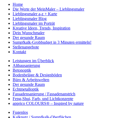
Home
Die Werte der MeinMaler – Lieblingsmaler
Lieblingsmaler a-z + Karte
Lieblingsmaler Blog
Lieblingsmaler im Porträt
Kreative Ideen, Trends, Inspiration
Dein Wunschmaler
Der gesunde Raum
Sumpfkalk-Grobbudget in 3 Minuten ermitteln!
Stellenangebote
Kontakt
Leistungen im Überblick
Altbausanierung
Betonoptik
Bodenbeläge & Designböden
Büro & Arbeitswelten
Der gesunde Raum
Echtmetalloptik
Fassadensanierung / Fassadenanstrich
Feng-Shui, Farb- und Lichtkonzepte
apprico COLOURS® – Inspired by nature
Fugenlos
Kalkputz / Sumpfkalk-Oberflächen