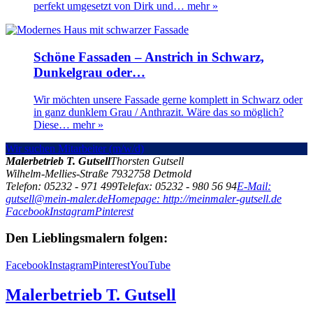
perfekt umgesetzt von Dirk und…
mehr »
Schöne Fassaden – Anstrich in Schwarz,
Dunkelgrau oder…
Wir möchten unsere Fassade gerne komplett in Schwarz oder
in ganz dunklem Grau / Anthrazit. Wäre das so möglich?
Diese…
mehr »
Wir suchen Mitarbeiter (m/w/d)
Malerbetrieb T. Gutsell
Thorsten Gutsell
Wilhelm-Mellies-Straße 79
32758
Detmold
Telefon: 05232 - 971 499
Telefax: 05232 - 980 56 94
E-Mail:
gutsell@mein-maler.de
Homepage: http://meinmaler-gutsell.de
Facebook
Instagram
Pinterest
Den Lieblingsmalern folgen:
Facebook
Instagram
Pinterest
YouTube
Malerbetrieb T. Gutsell