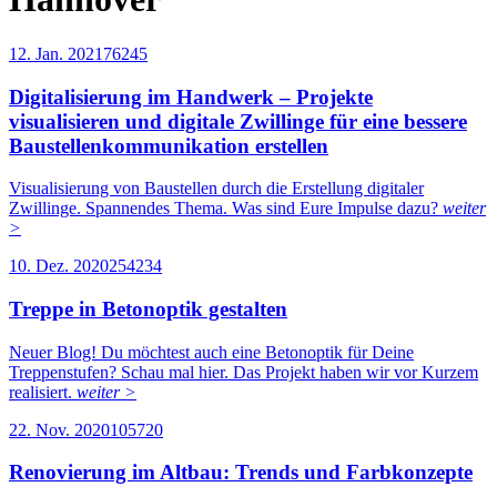
12. Jan. 2021
7624
5
Digitalisierung im Handwerk – Projekte
visualisieren und digitale Zwillinge für eine bessere
Baustellenkommunikation erstellen
Visualisierung von Baustellen durch die Erstellung digitaler
Zwillinge. Spannendes Thema. Was sind Eure Impulse dazu?
weiter
>
10. Dez. 2020
25423
4
Treppe in Betonoptik gestalten
Neuer Blog! Du möchtest auch eine Betonoptik für Deine
Treppenstufen? Schau mal hier. Das Projekt haben wir vor Kurzem
realisiert.
weiter >
22. Nov. 2020
10572
0
Renovierung im Altbau: Trends und Farbkonzepte