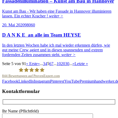
Fassadenillumination – Kunst am Bau in Hannover
Kunst am Bau - Wir haben eine Fassade in Hannover illuminieren
lassen. Ein echter Kracher !
weiter >
20. Mai 2020
9806
0
D A N K E an alle im Team HEYSE
In den letzten Wochen habe ich mal wieder erkennen dürfen, wie
gut meine Crew agiert und in diesen spannenden und extrem
fordernden Zeiten zusammen steht.
weiter >
Seite 5 von 91
« Erste
«
...
3
4
5
6
7
...
10
20
30
...
»
Letzte »
844
Bewertungen auf ProvenExpert.com
Facebook
LinkedIn
Instagram
Pinterest
YouTube
Premiumhandwerker.d
Malerfachbetrieb HEYSE GmbH & Co.KG
Kontaktformular
Ihr Name (Pflichtfeld)