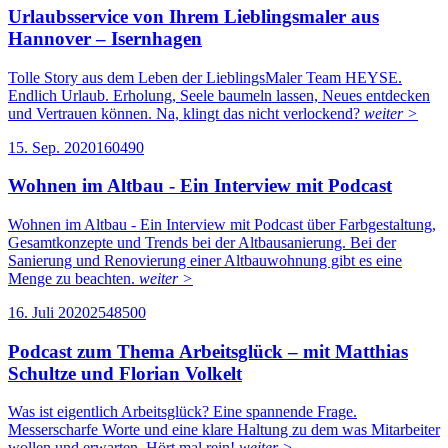
Urlaubsservice von Ihrem Lieblingsmaler aus
Hannover – Isernhagen
Tolle Story aus dem Leben der LieblingsMaler Team HEYSE.
Endlich Urlaub. Erholung, Seele baumeln lassen, Neues entdecken
und Vertrauen können. Na, klingt das nicht verlockend?
weiter >
15. Sep. 2020
16049
0
Wohnen im Altbau - Ein Interview mit Podcast
Wohnen im Altbau - Ein Interview mit Podcast über Farbgestaltung,
Gesamtkonzepte und Trends bei der Altbausanierung. Bei der
Sanierung und Renovierung einer Altbauwohnung gibt es eine
Menge zu beachten.
weiter >
16. Juli 2020
254850
0
Podcast zum Thema Arbeitsglück – mit Matthias
Schultze und Florian Volkelt
Was ist eigentlich Arbeitsglück? Eine spannende Frage.
Messerscharfe Worte und eine klare Haltung zu dem was Mitarbeiter
wollen und erwarten. Hört mal rein!
weiter >