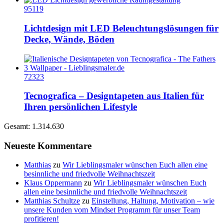
95119
Lichtdesign mit LED Beleuchtungslösungen für
Decke, Wände, Böden
72323
Tecnografica – Designtapeten aus Italien für
Ihren persönlichen Lifestyle
Gesamt: 1.314.630
Neueste Kommentare
Matthias
zu
Wir Lieblingsmaler wünschen Euch allen eine
besinnliche und friedvolle Weihnachtszeit
Klaus Oppermann
zu
Wir Lieblingsmaler wünschen Euch
allen eine besinnliche und friedvolle Weihnachtszeit
Matthias Schultze
zu
Einstellung, Haltung, Motivation – wie
unsere Kunden vom Mindset Programm für unser Team
profitieren!