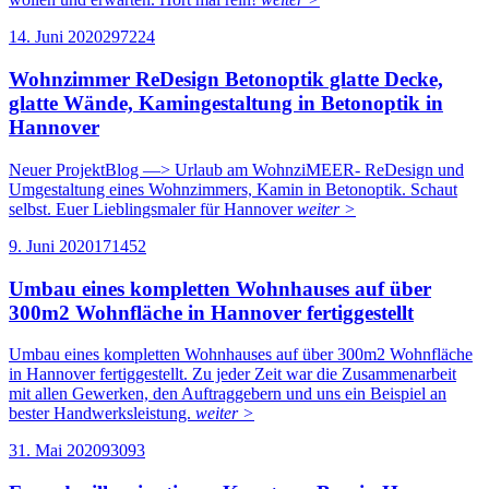
14. Juni 2020
29722
4
Wohnzimmer ReDesign Betonoptik glatte Decke,
glatte Wände, Kamingestaltung in Betonoptik in
Hannover
Neuer ProjektBlog —> Urlaub am WohnziMEER- ReDesign und
Umgestaltung eines Wohnzimmers, Kamin in Betonoptik. Schaut
selbst. Euer Lieblingsmaler für Hannover
weiter >
9. Juni 2020
17145
2
Umbau eines kompletten Wohnhauses auf über
300m2 Wohnfläche in Hannover fertiggestellt
Umbau eines kompletten Wohnhauses auf über 300m2 Wohnfläche
in Hannover fertiggestellt. Zu jeder Zeit war die Zusammenarbeit
mit allen Gewerken, den Auftraggebern und uns ein Beispiel an
bester Handwerksleistung.
weiter >
31. Mai 2020
9309
3