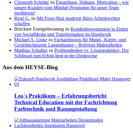
Christoph Schmitz
zu
Einstellung, Haltung, Motivation – wie
unsere Kunden vom Mindset Programm für unser Team
profitieren!
René G.
zu
Mit Feng-Shui moderne Büro-Arbeitswelten
schaffen
Brückner Energieberatung
zu
Kundenbewertungen in Zeiten
von SocialMedia und Transformation im Handwerk
Michael A. Linke
zu
Facharztpraxis für Mund-, Kiefer- und
Gesichtschirurgie Langenhagen – Referenz Malerarbeiten
Matthias Schultze
zu
Problemdenker vs. Lösungsdenker: Der
Schlüssel zum Erfolg liegt in der Denkweise
Aus dem HEYSE-Blog
Lea´s Praktikum – Erfahrungsbericht
Technical Education mit der Fachrichtung
Farbtechnik und Raumgestaltung