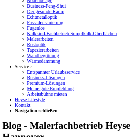
Bodenbeläge
Business-Feng-Shui
Der gesunde Raum
Echtmetalloptik
Fassadensanierung
Fugenlos
Kalkkind-Fachbetrieb Sumpfkalk-Oberflächen
Malerarbeiten
Rostoptik
Tapezierarbeiten
Wandbegrünung
Wärmedämmung
Service ›
Entspannter Urlaubsservice
Business-Lösungen
Premium-Lösungen
Meine gute Empfehlung
Arbeitsbühne mieten
Heyse Lifestyle
Kontakt
Navigation schließen
Blog - Malerfachbetrieb Heyse
Hannover