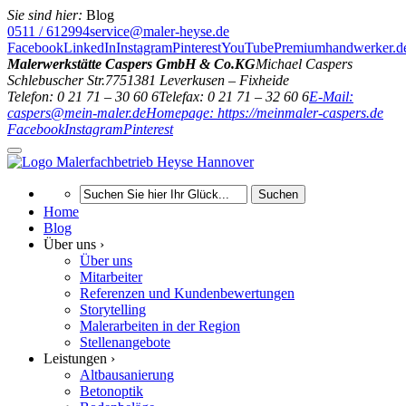
Sie sind hier:
Blog
0511 / 612994
service@maler-heyse.de
Facebook
LinkedIn
Instagram
Pinterest
YouTube
Premiumhandwerker.d
Malerwerkstätte Caspers GmbH & Co.KG
Michael Caspers
Schlebuscher Str.77
51381
Leverkusen – Fixheide
Telefon: 0 21 71 – 30 60 6
Telefax: 0 21 71 – 32 60 6
E-Mail:
caspers@mein-maler.de
Homepage: https://meinmaler-caspers.de
Facebook
Instagram
Pinterest
Suchen
Home
Blog
Über uns ›
Über uns
Mitarbeiter
Referenzen und Kundenbewertungen
Storytelling
Malerarbeiten in der Region
Stellenangebote
Leistungen ›
Altbausanierung
Betonoptik