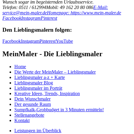
Wunsch sogar im begeisternden Urlaubsservice.
Telefon: 0511 / 612994
Mobil: 49 162 20 80 086
E-Mail:
service@mein-maler.de
Homepage: https://www.mein-maler.de
Facebook
Instagram
Pinterest
Den Lieblingsmalern folgen:
Facebook
Instagram
Pinterest
YouTube
MeinMaler - Die Lieblingsmaler
Home
Die Werte der MeinMaler – Lieblingsmaler
Lieblingsmaler a-z + Karte
Lieblingsmaler Blog
Lieblingsmaler im Porträt
Kreative Ideen, Trends, Inspiration
Dein Wunschmaler
Der gesunde Raum
Sumpfkalk-Grobbudget in 3 Minuten ermitteln!
Stellenangebote
Kontakt
Leistungen im Überblick