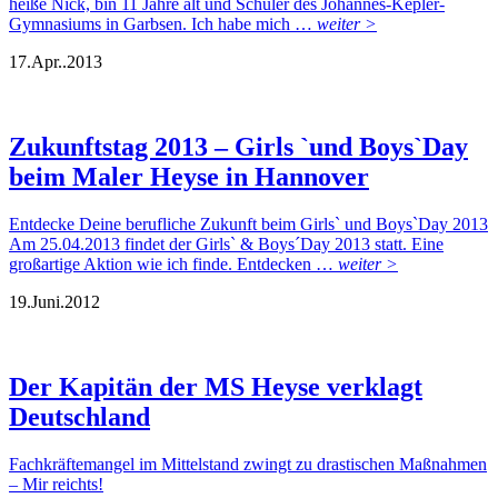
heiße Nick, bin 11 Jahre alt und Schüler des Johannes-Kepler-
Gymnasiums in Garbsen. Ich habe mich …
weiter >
17.
Apr..
2013
Zukunftstag 2013 – Girls `und Boys`Day
beim Maler Heyse in Hannover
Entdecke Deine berufliche Zukunft beim Girls` und Boys`Day 2013
Am 25.04.2013 findet der Girls` & Boys´Day 2013 statt. Eine
großartige Aktion wie ich finde. Entdecken …
weiter >
19.
Juni.
2012
Der Kapitän der MS Heyse verklagt
Deutschland
Fachkräftemangel im Mittelstand zwingt zu drastischen Maßnahmen
– Mir reichts!