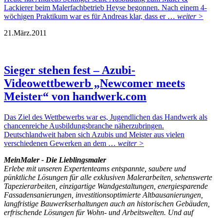
Lackierer beim Malerfachbetrieb Heyse begonnen. Nach einem 4-
wöchigen Praktikum war es für Andreas klar, dass er …
weiter >
21.
März.
2011
Sieger stehen fest – Azubi-
Videowettbewerb „Newcomer meets
Meister“ von handwerk.com
Das Ziel des Wettbewerbs war es, Jugendlichen das Handwerk als
chancenreiche Ausbildungsbranche näherzubringen.
Deutschlandweit haben sich Azubis und Meister aus vielen
verschiedenen Gewerken an dem …
weiter >
MeinMaler - Die Lieblingsmaler
Erlebe mit unseren Expertenteams entspannte, saubere und
pünktliche Lösungen für alle exklusiven Malerarbeiten, sehenswerte
Tapezierarbeiten, einzigartige Wandgestaltungen, energiesparende
Fassadensanierungen, investitionsoptimierte Altbausanierungen,
langfristige Bauwerkserhaltungen auch an historischen Gebäuden,
erfrischende Lösungen für Wohn- und Arbeitswelten. Und auf