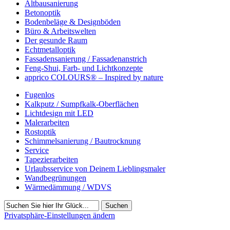
Altbausanierung
Betonoptik
Bodenbeläge & Designböden
Büro & Arbeitswelten
Der gesunde Raum
Echtmetalloptik
Fassadensanierung / Fassadenanstrich
Feng-Shui, Farb- und Lichtkonzepte
apprico COLOURS® – Inspired by nature
Fugenlos
Kalkputz / Sumpfkalk-Oberflächen
Lichtdesign mit LED
Malerarbeiten
Rostoptik
Schimmelsanierung / Bautrocknung
Service
Tapezierarbeiten
Urlaubsservice von Deinem Lieblingsmaler
Wandbegrünungen
Wärmedämmung / WDVS
Suchen
Privatsphäre-Einstellungen ändern