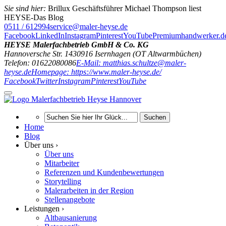
Sie sind hier:
Brillux Geschäftsführer Michael Thompson liest
HEYSE-Das Blog
0511 / 612994
service@maler-heyse.de
Facebook
LinkedIn
Instagram
Pinterest
YouTube
Premiumhandwerker.d
HEYSE Malerfachbetrieb GmbH & Co. KG
Hannoversche Str. 14
30916
Isernhagen (OT Altwarmbüchen)
Telefon: 01622080086
E-Mail: matthias.schultze@maler-
heyse.de
Homepage: https://www.maler-heyse.de/
Facebook
Twitter
Instagram
Pinterest
YouTube
Suchen
Home
Blog
Über uns ›
Über uns
Mitarbeiter
Referenzen und Kundenbewertungen
Storytelling
Malerarbeiten in der Region
Stellenangebote
Leistungen ›
Altbausanierung