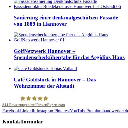
Sanierung einer denkmalgeschützen Fassade
von 1889 in Hannover
GolfNetzwerk Hannover –
Spendenscheckübergabe für das Aegidius-Haus
Café Goldstück in Hannover – Das
Wohnzimmer der Altstadt
844
Bewertungen auf ProvenExpert.com
Facebook
LinkedIn
Instagram
Pinterest
YouTube
Premiumhandwerker.d
Malerfachbetrieb HEYSE GmbH & Co.KG
Kontaktformular