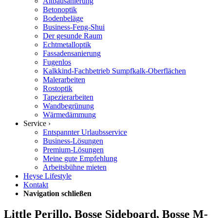
Altbausanierung
Betonoptik
Bodenbeläge
Business-Feng-Shui
Der gesunde Raum
Echtmetalloptik
Fassadensanierung
Fugenlos
Kalkkind-Fachbetrieb Sumpfkalk-Oberflächen
Malerarbeiten
Rostoptik
Tapezierarbeiten
Wandbegrünung
Wärmedämmung
Service ›
Entspannter Urlaubsservice
Business-Lösungen
Premium-Lösungen
Meine gute Empfehlung
Arbeitsbühne mieten
Heyse Lifestyle
Kontakt
Navigation schließen
Little Perillo, Bosse Sideboard, Bosse M-