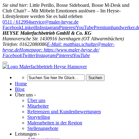
Sie sind hier:
Little Perillo, Bosse Sideboard, Bosse M-Desk und
Club Chair? – Mit Möbeln Emotionen auslösen – Im Heyse-
Lifestylestore werden Sie es bald erleben
0511 / 612994
service@maler-heyse.de
Facebook
LinkedIn
Instagram
Pinterest
YouTube
Premiumhandwerker.d
HEYSE Malerfachbetrieb GmbH & Co. KG
Hannoversche Str. 14
30916
Isernhagen (OT Altwarmbüchen)
Telefon: 01622080086
E-Mail: matthias.schultze@maler-
heyse.de
Homepage: https://www.maler-heyse.de/
Facebook
Twitter
Instagram
Pinterest
YouTube
Suchen
Home
Blog
Über uns ›
Über uns
Mitarbeiter
Referenzen und Kundenbewertungen
Storytelling
Malerarbeiten in der Region
Stellenangebote
Leistungen ›