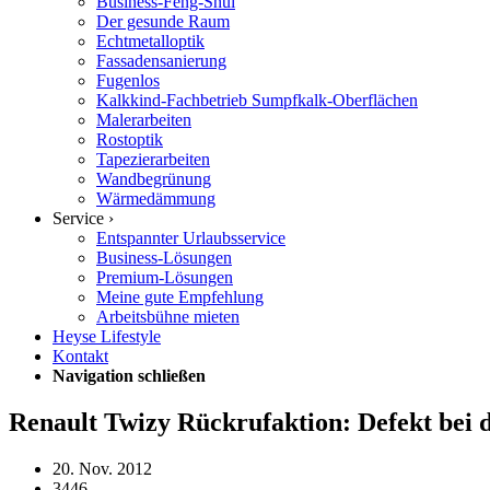
Business-Feng-Shui
Der gesunde Raum
Echtmetalloptik
Fassadensanierung
Fugenlos
Kalkkind-Fachbetrieb Sumpfkalk-Oberflächen
Malerarbeiten
Rostoptik
Tapezierarbeiten
Wandbegrünung
Wärmedämmung
Service ›
Entspannter Urlaubsservice
Business-Lösungen
Premium-Lösungen
Meine gute Empfehlung
Arbeitsbühne mieten
Heyse Lifestyle
Kontakt
Navigation schließen
Renault Twizy Rückrufaktion: Defekt bei
20. Nov. 2012
3446