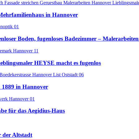
s Mehrfamilienhaus in Hannover
loser Boden, fugenloses Badezimmer – Malerarbeiten 
eblingsmaler HEYSE macht es fugenlos
n 1889 in Hannover
e für das Aegidius-Haus
der Altstadt