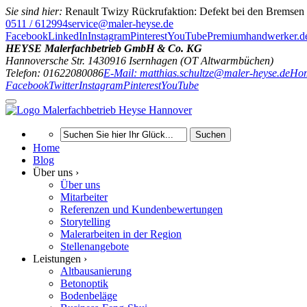
Sie sind hier:
Renault Twizy Rückrufaktion: Defekt bei den Bremsen
0511 / 612994
service@maler-heyse.de
Facebook
LinkedIn
Instagram
Pinterest
YouTube
Premiumhandwerker.d
HEYSE Malerfachbetrieb GmbH & Co. KG
Hannoversche Str. 14
30916
Isernhagen (OT Altwarmbüchen)
Telefon: 01622080086
E-Mail: matthias.schultze@maler-heyse.de
Hom
Facebook
Twitter
Instagram
Pinterest
YouTube
Suchen
Home
Blog
Über uns ›
Über uns
Mitarbeiter
Referenzen und Kundenbewertungen
Storytelling
Malerarbeiten in der Region
Stellenangebote
Leistungen ›
Altbausanierung
Betonoptik
Bodenbeläge