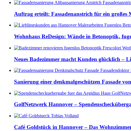
Auftrag erteilt: Fassadenanstrich für ein große
Wohnhaus ReDesign: Wände in Betonoptik, fugen
Neues Badezimmer macht Kunden glücklich – Li
Sanierung einer denkmalgeschützen Fassade vo
GolfNetzwerk Hannover – Spendenscheckübergab
Café Goldstück in Hannover – Das Wohnzimmer 