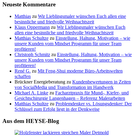
Neueste Kommentare
Matthias
zu
Wir Lieblingsmaler wünschen Euch allen eine
besinnliche und friedvolle Weihnachtszeit
Klaus Oppermann
zu
Wir Lieblingsmaler wünschen Euch
allen eine besinnliche und friedvolle Weihnachtszeit
Matthias Schultze
zu
Einstellung, Haltung, Motivation – wie
unsere Kunden vom Mindset Programm für unser Team
profitieren!
Christoph Schmitz
zu
Einstellung, Haltung, Motivation – wie
unsere Kunden vom Mindset Programm für unser Team
profitieren!
René G.
zu
Mit Feng-Shui moderne Büro-Arbeitswelten
schaffen
Brückner Energieberatung
zu
Kundenbewertungen in Zeiten
von SocialMedia und Transformation im Handwerk
Michael A. Linke
zu
Facharztpraxis für Mund-, Kiefer- und
Gesichtschirurgie Langenhagen – Referenz Malerarbeiten
Matthias Schultze
zu
Problemdenker vs. Lösungsdenker: Der
Schlüssel zum Erfolg liegt in der Denkweise
Aus dem HEYSE-Blog