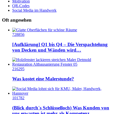
Motivation
QR-Codes
Social Media im Handwerk
Oft angesehen
728856
[Aufklärung] Q1 bis Q4 – Die Verspachtelung
von Decken und Wänden wird…
216295
Was kostet eine Malerstunde?
101782
(Blick durch´s Schlüsselloch) Was Kunden von
uns erwarten ist mehr als Kompetenz