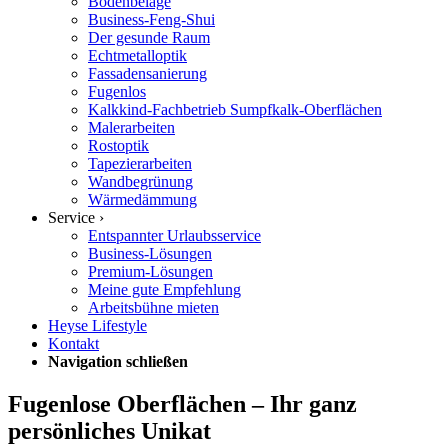
Bodenbeläge
Business-Feng-Shui
Der gesunde Raum
Echtmetalloptik
Fassadensanierung
Fugenlos
Kalkkind-Fachbetrieb Sumpfkalk-Oberflächen
Malerarbeiten
Rostoptik
Tapezierarbeiten
Wandbegrünung
Wärmedämmung
Service ›
Entspannter Urlaubsservice
Business-Lösungen
Premium-Lösungen
Meine gute Empfehlung
Arbeitsbühne mieten
Heyse Lifestyle
Kontakt
Navigation schließen
Fugenlose Oberflächen – Ihr ganz
persönliches Unikat