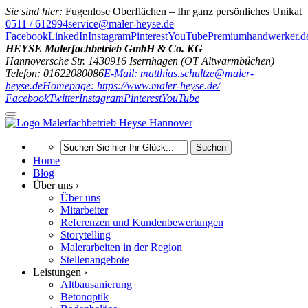
Sie sind hier:
Fugenlose Oberflächen – Ihr ganz persönliches Unikat
0511 / 612994
service@maler-heyse.de
Facebook
LinkedIn
Instagram
Pinterest
YouTube
Premiumhandwerker.d
HEYSE Malerfachbetrieb GmbH & Co. KG
Hannoversche Str. 14
30916
Isernhagen (OT Altwarmbüchen)
Telefon: 01622080086
E-Mail: matthias.schultze@maler-
heyse.de
Homepage: https://www.maler-heyse.de/
Facebook
Twitter
Instagram
Pinterest
YouTube
Suchen
Home
Blog
Über uns ›
Über uns
Mitarbeiter
Referenzen und Kundenbewertungen
Storytelling
Malerarbeiten in der Region
Stellenangebote
Leistungen ›
Altbausanierung
Betonoptik