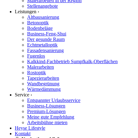
Malerarbeiten in der Region
Stellenangebote
Leistungen ›
Altbausanierung
Betonoptik
Bodenbeläge
Business-Feng-Shui
Der gesunde Raum
Echtmetalloptik
Fassadensanierung
Fugenlos
Kalkkind-Fachbetrieb Sumpfkalk-Oberflächen
Malerarbeiten
Rostoptik
Tapezierarbeiten
Wandbegrünung
Wärmedämmung
Service ›
Entspannter Urlaubsservice
Business-Lösungen
Premium-Lösungen
Meine gute Empfehlung
Arbeitsbühne mieten
Heyse Lifestyle
Kontakt