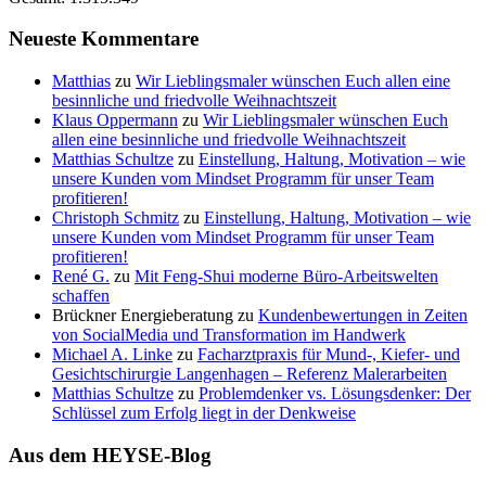
Neueste Kommentare
Matthias
zu
Wir Lieblingsmaler wünschen Euch allen eine
besinnliche und friedvolle Weihnachtszeit
Klaus Oppermann
zu
Wir Lieblingsmaler wünschen Euch
allen eine besinnliche und friedvolle Weihnachtszeit
Matthias Schultze
zu
Einstellung, Haltung, Motivation – wie
unsere Kunden vom Mindset Programm für unser Team
profitieren!
Christoph Schmitz
zu
Einstellung, Haltung, Motivation – wie
unsere Kunden vom Mindset Programm für unser Team
profitieren!
René G.
zu
Mit Feng-Shui moderne Büro-Arbeitswelten
schaffen
Brückner Energieberatung
zu
Kundenbewertungen in Zeiten
von SocialMedia und Transformation im Handwerk
Michael A. Linke
zu
Facharztpraxis für Mund-, Kiefer- und
Gesichtschirurgie Langenhagen – Referenz Malerarbeiten
Matthias Schultze
zu
Problemdenker vs. Lösungsdenker: Der
Schlüssel zum Erfolg liegt in der Denkweise
Aus dem HEYSE-Blog