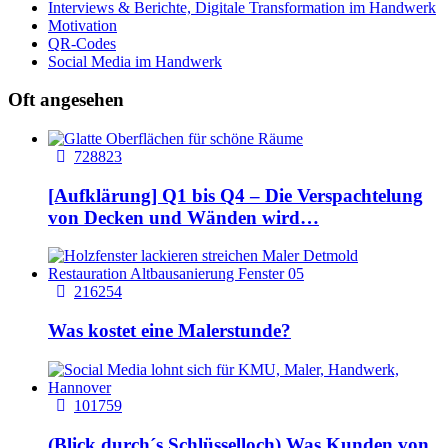
Interviews & Berichte, Digitale Transformation im Handwerk
Motivation
QR-Codes
Social Media im Handwerk
Oft angesehen
728823
[Aufklärung] Q1 bis Q4 – Die Verspachtelung
von Decken und Wänden wird…
216254
Was kostet eine Malerstunde?
101759
(Blick durch´s Schlüsselloch) Was Kunden von