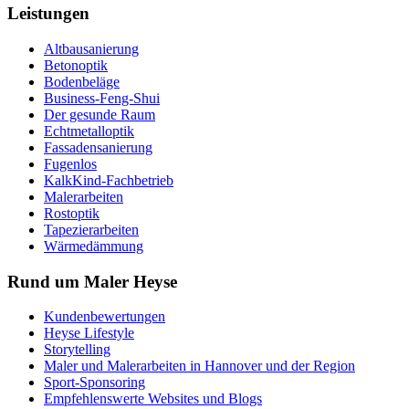
Leistungen
Altbausanierung
Betonoptik
Bodenbeläge
Business-Feng-Shui
Der gesunde Raum
Echtmetalloptik
Fassadensanierung
Fugenlos
KalkKind-Fachbetrieb
Malerarbeiten
Rostoptik
Tapezierarbeiten
Wärmedämmung
Rund um Maler Heyse
Kundenbewertungen
Heyse Lifestyle
Storytelling
Maler und Malerarbeiten in Hannover und der Region
Sport-Sponsoring
Empfehlenswerte Websites und Blogs