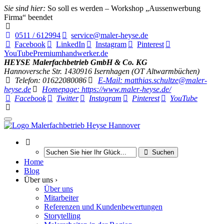
Sie sind hier:
So soll es werden – Workshop „Aussenwerbung
Firma“ beendet
0511 / 612994
service@maler-heyse.de
Facebook
LinkedIn
Instagram
Pinterest
YouTube
Premiumhandwerker.de
HEYSE Malerfachbetrieb GmbH & Co. KG
Hannoversche Str. 14
30916
Isernhagen (OT Altwarmbüchen)
Telefon: 01622080086
E-Mail: matthias.schultze@maler-
heyse.de
Homepage: https://www.maler-heyse.de/
Facebook
Twitter
Instagram
Pinterest
YouTube
Suchen
Home
Blog
Über uns ›
Über uns
Mitarbeiter
Referenzen und Kundenbewertungen
Storytelling