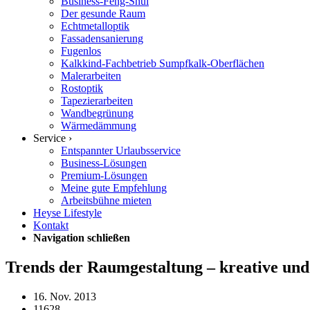
Business-Feng-Shui
Der gesunde Raum
Echtmetalloptik
Fassadensanierung
Fugenlos
Kalkkind-Fachbetrieb Sumpfkalk-Oberflächen
Malerarbeiten
Rostoptik
Tapezierarbeiten
Wandbegrünung
Wärmedämmung
Service ›
Entspannter Urlaubsservice
Business-Lösungen
Premium-Lösungen
Meine gute Empfehlung
Arbeitsbühne mieten
Heyse Lifestyle
Kontakt
Navigation schließen
Trends der Raumgestaltung – kreative und
16. Nov. 2013
11628