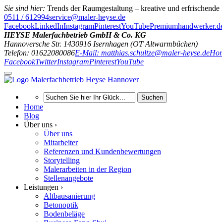
Sie sind hier:
Trends der Raumgestaltung – kreative und erfrischend
0511 / 612994
service@maler-heyse.de
Facebook
LinkedIn
Instagram
Pinterest
YouTube
Premiumhandwerker.d
HEYSE Malerfachbetrieb GmbH & Co. KG
Hannoversche Str. 14
30916
Isernhagen (OT Altwarmbüchen)
Telefon: 01622080086
E-Mail: matthias.schultze@maler-heyse.de
Hom
Facebook
Twitter
Instagram
Pinterest
YouTube
Suchen
Home
Blog
Über uns ›
Über uns
Mitarbeiter
Referenzen und Kundenbewertungen
Storytelling
Malerarbeiten in der Region
Stellenangebote
Leistungen ›
Altbausanierung
Betonoptik
Bodenbeläge