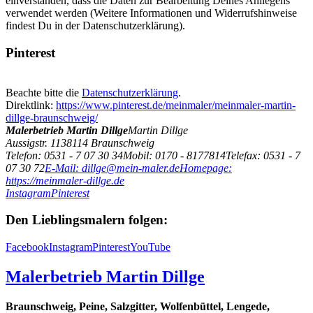
einverstanden, dass die Daten zur Bearbeitung Deines Anliegens
verwendet werden (Weitere Informationen und Widerrufshinweise
findest Du in der Datenschutzerklärung).
Pinterest
Beachte bitte die
Datenschutzerklärung
.
Direktlink:
https://www.pinterest.de/meinmaler/meinmaler-martin-
dillge-braunschweig/
Malerbetrieb Martin Dillge
Martin Dillge
Aussigstr. 11
38114
Braunschweig
Telefon: 0531 - 7 07 30 34
Mobil: 0170 - 8177814
Telefax: 0531 - 7
07 30 72
E-Mail: dillge@mein-maler.de
Homepage:
https://meinmaler-dillge.de
Instagram
Pinterest
Den Lieblingsmalern folgen:
Facebook
Instagram
Pinterest
YouTube
Malerbetrieb Martin Dillge
Braunschweig, Peine, Salzgitter, Wolfenbüttel, Lengede,