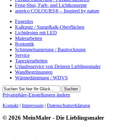
Feng-Shui, Farb- und Lichtkonzepte
apprico COLOURS® – Inspired by nature
Fugenlos
Kalkputz / Sumpfkalk-Oberflächen
Lichtdesign mit LED
Malerarbeiten
Rostoptik
Schimmelsanierung / Bautrocknung
Service
Tapezierarbeiten
Urlaubsservice von Deinem Lieblingsmaler
Wandbegrünungen
Wärmedämmung / WDVS
Suchen
Privatsphäre-Einstellungen ändern
Kontakt
|
Impressum
|
Datenschutzerklärung
© 2026 MeinMaler - Die Lieblingsmaler
2770 Besucher seit Oktober 2017