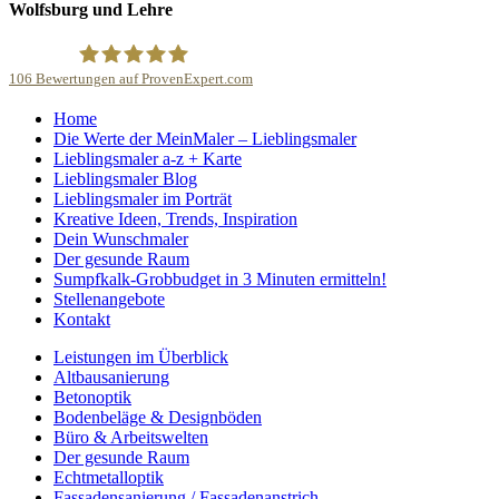
Wolfsburg und Lehre
106
Bewertungen auf ProvenExpert.com
Home
Malerbetrieb Martin Dillge
Die Werte der MeinMaler – Lieblingsmaler
Lieblingsmaler a-z + Karte
Lieblingsmaler Blog
Lieblingsmaler im Porträt
Kreative Ideen, Trends, Inspiration
Dein Wunschmaler
Der gesunde Raum
Sumpfkalk-Grobbudget in 3 Minuten ermitteln!
Stellenangebote
Kontakt
Leistungen im Überblick
Altbausanierung
Betonoptik
Bodenbeläge & Designböden
Büro & Arbeitswelten
Der gesunde Raum
Echtmetalloptik
Fassadensanierung / Fassadenanstrich