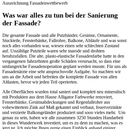
Auszeichnung Fassadenwettbewerb
Was war alles zu tun bei der Sanierung
der Fassade?
Die gesamte Fassade und alle Putzbänder, Gesimse, Ornamente,
Stuckteile, Fensterbänke, Fallrohre, Balkone, Abläufe und was sonst
noch alles vorhanden war, wiesen einen sehr schlechten Zustand
auf. Unzählige Putzteile waren sehr marode und drohten
herabzufallen. Die alte, plasto-elastische Fassadenfarbe hatte in den
vergangenen Jahrzehnten große Schäden verursacht, so dass eine
umfangreiche Fassadenoperation geplant werden musste. Für uns als
Fassadenärzte eine sehr anspruchsvolle Aufgabe. So machten wir
uns an die Arbeit und befreiten die komplette Fassade von allen
Altlasten, bevor wir jeden Teil operierten.
Alle Oberflächen wurden total saniert und komplett neu mineralisch
mit Produkten aus dem Hause Alligator Farbwerke renoviert,
Fensterbänke, Gesimsabdeckungen und Regenfallrohre aus
vobewittertem Zink auf Maß gekantet und verbaut, feuerverzinkte
und verzierte Balkongeländer produziert und sooo vieles mehr. Um
genau zu sein, haben wir alle zusammen 3250 Stunden Handarbeit
in dieses Wunderwerk investiert, um es zu dem zu machen, was es
jetzt ist. Ich möchte Ihnen gerne einen Einblick anhand einiger