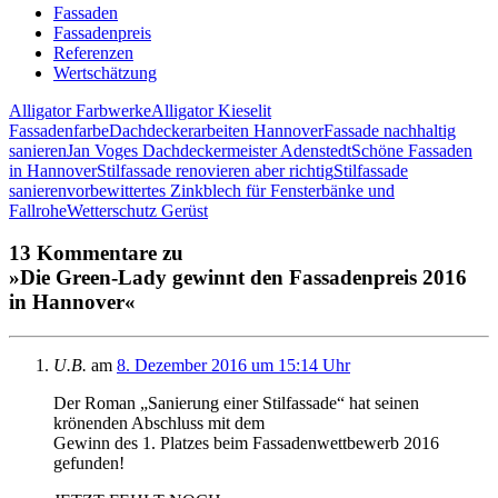
Fassaden
Fassadenpreis
Referenzen
Wertschätzung
Alligator Farbwerke
Alligator Kieselit
Fassadenfarbe
Dachdeckerarbeiten Hannover
Fassade nachhaltig
sanieren
Jan Voges Dachdeckermeister Adenstedt
Schöne Fassaden
in Hannover
Stilfassade renovieren aber richtig
Stilfassade
sanieren
vorbewittertes Zinkblech für Fensterbänke und
Fallrohe
Wetterschutz Gerüst
13 Kommentare zu
»Die Green-Lady gewinnt den Fassadenpreis 2016
in Hannover«
U.B.
am
8. Dezember 2016 um 15:14 Uhr
Der Roman „Sanierung einer Stilfassade“ hat seinen
krönenden Abschluss mit dem
Gewinn des 1. Platzes beim Fassadenwettbewerb 2016
gefunden!