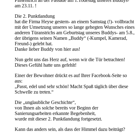
Pinselstrich an der Fassade am 1.Todestag unseres Buddys-
am 23.11. !
Die 2. Punktlandung
hat die Firma Heyse gestern- an einem Samstag (!)- vollbracht
mit der Umsetzung unseres so lange gehegten Wunsches eines
anderen Türanstrichs am Geburtstag unseres Buddys- am 5.8.,
der übrigens seinen Namen „Buddy“ (-Kumpel, Kamerad,
Freund-) gelebt hat.
Danke lieber Buddy von hier aus!
Nun geht uns das Herz auf, wenn wir die Tür betrachten!
Dieses Gefühl hatte uns gefehlt!
Einer der Bewohner drückt es auf Ihrer Facebook-Seite so
aus:
„Passt, edel und sehr schön! Macht Spaß täglich über diese
Schwelle zu treten.“
Die „unglaubliche Geschichte“,
von Ihnen als solche bereits vor Beginn der
Sanierungsarbeiten erkannte Begebenheit,
wurde mit dieser 2. Punktlandung fortgesetzt.
Kann das anders sein, als dass der Himmel dazu beiträgt?