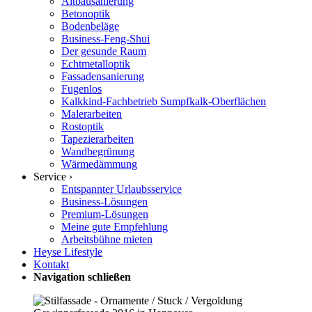
Altbausanierung
Betonoptik
Bodenbeläge
Business-Feng-Shui
Der gesunde Raum
Echtmetalloptik
Fassadensanierung
Fugenlos
Kalkkind-Fachbetrieb Sumpfkalk-Oberflächen
Malerarbeiten
Rostoptik
Tapezierarbeiten
Wandbegrünung
Wärmedämmung
Service ›
Entspannter Urlaubsservice
Business-Lösungen
Premium-Lösungen
Meine gute Empfehlung
Arbeitsbühne mieten
Heyse Lifestyle
Kontakt
Navigation schließen