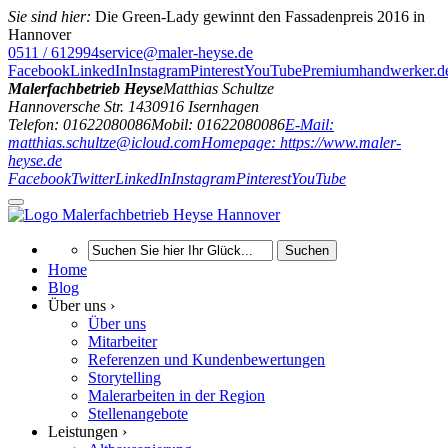
Sie sind hier:
Die Green-Lady gewinnt den Fassadenpreis 2016 in
Hannover
0511 / 612994
service@maler-heyse.de
Facebook
LinkedIn
Instagram
Pinterest
YouTube
Premiumhandwerker.d
Malerfachbetrieb Heyse
Matthias Schultze
Hannoversche Str. 14
30916
Isernhagen
Telefon: 01622080086
Mobil: 01622080086
E-Mail:
matthias.schultze@icloud.com
Homepage: https://www.maler-
heyse.de
Facebook
Twitter
LinkedIn
Instagram
Pinterest
YouTube
Suchen
Home
Blog
Über uns ›
Über uns
Mitarbeiter
Referenzen und Kundenbewertungen
Storytelling
Malerarbeiten in der Region
Stellenangebote
Leistungen ›