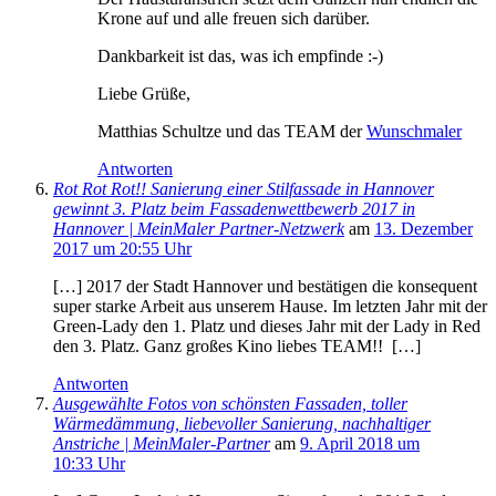
Krone auf und alle freuen sich darüber.
Dankbarkeit ist das, was ich empfinde :-)
Liebe Grüße,
Matthias Schultze und das TEAM der
Wunschmaler
Antworten
Rot Rot Rot!! Sanierung einer Stilfassade in Hannover
gewinnt 3. Platz beim Fassadenwettbewerb 2017 in
Hannover | MeinMaler Partner-Netzwerk
am
13. Dezember
2017 um 20:55 Uhr
[…] 2017 der Stadt Hannover und bestätigen die konsequent
super starke Arbeit aus unserem Hause. Im letzten Jahr mit der
Green-Lady den 1. Platz und dieses Jahr mit der Lady in Red
den 3. Platz. Ganz großes Kino liebes TEAM!! […]
Antworten
Ausgewählte Fotos von schönsten Fassaden, toller
Wärmedämmung, liebevoller Sanierung, nachhaltiger
Anstriche | MeinMaler-Partner
am
9. April 2018 um
10:33 Uhr